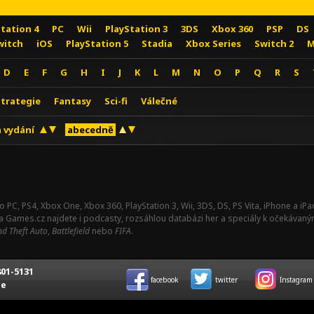
Station 4
PC
Wii
PlayStation 3
3DS
Xbox 360
PSP
DS
witch
iOS
PlayStation 5
Stadia
Xbox Series
Switch 2
M
D
E
F
G
H
I
J
K
L
M
N
O
P
Q
R
S
Strategie
Fantasy
Sci-fi
Válečné
 vydání
abecedně
o PC, PS4, Xbox One, Xbox 360, PlayStation 3, Wii, 3DS, DS, PS Vita, iPhone a i
Na Games.cz najdete i podcasty, rozsáhlou databázi her a speciály k očekávaný
d Theft Auto
,
Battlefield
nebo
FIFA
.
01-5131
facebook
twitter
Instagram
ce