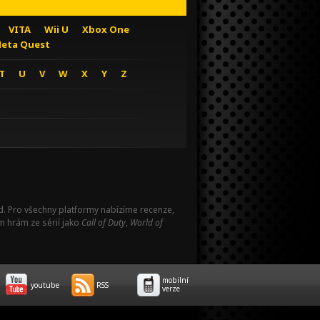
VITA
Wii U
Xbox One
eta Quest
T
U
V
W
X
Y
Z
Pad. Pro všechny platformy nabízíme recenze,
m hrám ze sérií jako
Call of Duty
,
World of
mobilní
youtube
RSS
verze