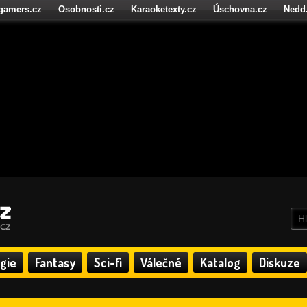
igamers.cz
Osobnosti.cz
Karaoketexty.cz
Úschovna.cz
Nedd
níze.cz
StartupInsider.cz
gie
Fantasy
Sci-fi
Válečné
Katalog
Diskuze