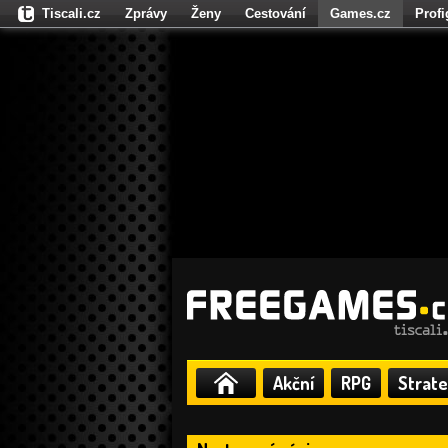
Tiscali.cz
Zprávy
Ženy
Cestování
Games.cz
Prof
Moulík.cz
Fights.cz
Sport
Dokina.cz
CZhity.cz
Našepe
Akční
RPG
Strate