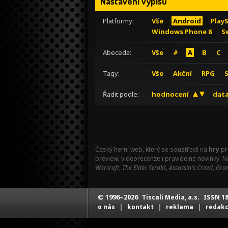
Nastavení výpisu
Platformy:
Vše
Android
Play
Windows Phone 8
S
Abeceda:
Vše
#
A
B
C
Tagy:
Vše
Akční
RPG
Řadit podle:
hodnocení
data
Český herní web, který se soustředí na
hry
pr
preview, videorecenze i pravidelné novinky. 
Warcraft
,
The Elder Scrolls
,
Assassin's Creed
,
Gran
© 1996–2026
ISSN 18
Tiscali Media, a.s.
|
|
|
o nás
kontakt
reklama
redak