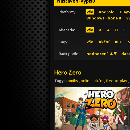
Nastavení výpisu
Platformy:
Vše
Android
Play
Windows Phone 8
S
Abeceda:
Vše
#
A
B
C
Tagy:
Vše
Akční
RPG
Řadit podle:
hodnocení
data
Hero Zero
Tagy:
komiks
,
online
,
akční
,
free-to-play
,