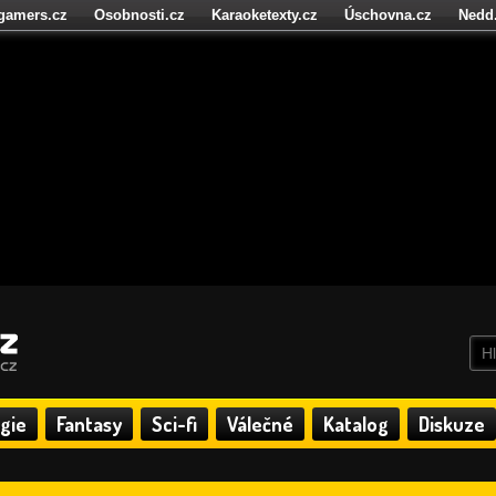
igamers.cz
Osobnosti.cz
Karaoketexty.cz
Úschovna.cz
Nedd
níze.cz
StartupInsider.cz
gie
Fantasy
Sci-fi
Válečné
Katalog
Diskuze