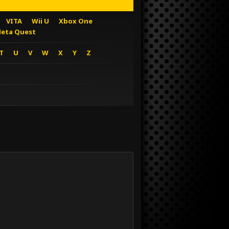
VITA
Wii U
Xbox One
eta Quest
T
U
V
W
X
Y
Z