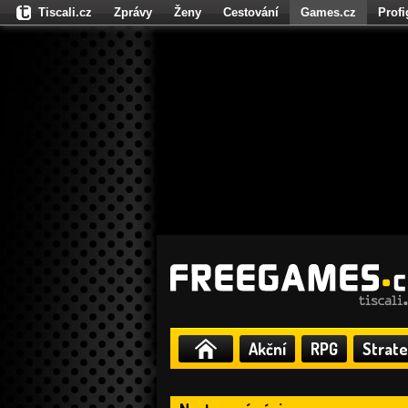
Tiscali.cz
Zprávy
Ženy
Cestování
Games.cz
Prof
Moulík.cz
Fights.cz
Sport
Dokina.cz
CZhity.cz
Našepe
Akční
RPG
Strate