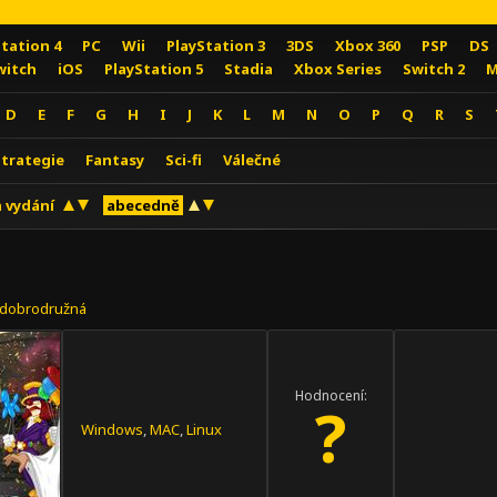
Station 4
PC
Wii
PlayStation 3
3DS
Xbox 360
PSP
DS
witch
iOS
PlayStation 5
Stadia
Xbox Series
Switch 2
M
D
E
F
G
H
I
J
K
L
M
N
O
P
Q
R
S
Strategie
Fantasy
Sci-fi
Válečné
 vydání
abecedně
dobrodružná
Hodnocení:
?
Windows
,
MAC
,
Linux