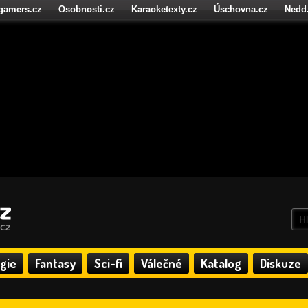
igamers.cz
Osobnosti.cz
Karaoketexty.cz
Úschovna.cz
Nedd
níze.cz
StartupInsider.cz
gie
Fantasy
Sci-fi
Válečné
Katalog
Diskuze