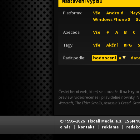
Nastavení výpisu
Platformy:
Vše
Android
Play
Windows Phone 8
S
Abeceda:
Vše
#
A
B
C
Tagy:
Vše
Akční
RPG
Řadit podle:
hodnocení
data
Český herní web, který se soustředí na
hry
pr
preview, videorecenze i pravidelné novinky. 
Warcraft
,
The Elder Scrolls
,
Assassin's Creed
,
Gran
© 1996–2026
ISSN 18
Tiscali Media, a.s.
|
|
|
o nás
kontakt
reklama
redak