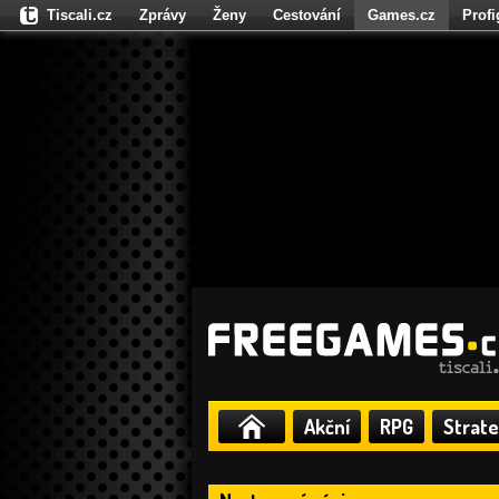
Tiscali.cz
Zprávy
Ženy
Cestování
Games.cz
Prof
Moulík.cz
Fights.cz
Sport
Dokina.cz
CZhity.cz
Našepe
Akční
RPG
Strate