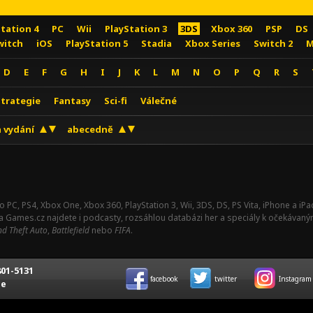
Station 4
PC
Wii
PlayStation 3
3DS
Xbox 360
PSP
DS
witch
iOS
PlayStation 5
Stadia
Xbox Series
Switch 2
M
D
E
F
G
H
I
J
K
L
M
N
O
P
Q
R
S
Strategie
Fantasy
Sci-fi
Válečné
 vydání
abecedně
o PC, PS4, Xbox One, Xbox 360, PlayStation 3, Wii, 3DS, DS, PS Vita, iPhone a i
Na Games.cz najdete i podcasty, rozsáhlou databázi her a speciály k očekávaný
d Theft Auto
,
Battlefield
nebo
FIFA
.
01-5131
facebook
twitter
Instagram
ce