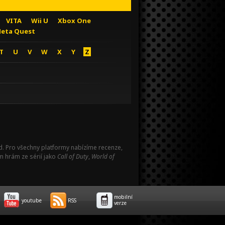
VITA
Wii U
Xbox One
eta Quest
T
U
V
W
X
Y
Z
Pad. Pro všechny platformy nabízíme recenze,
m hrám ze sérií jako
Call of Duty
,
World of
mobilní
youtube
RSS
verze