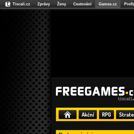
Tiscali.cz
Zprávy
Ženy
Cestování
Games.cz
Prof
Moulík.cz
Fights.cz
Sport
Dokina.cz
CZhity.cz
Našepe
Akční
RPG
Strate