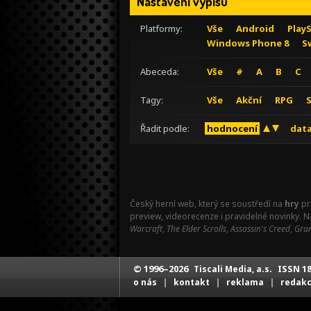
Nastavení výpisu
Platformy:
Vše
Android
Play
Windows Phone 8
S
Abeceda:
Vše
#
A
B
C
Tagy:
Vše
Akční
RPG
Řadit podle:
hodnocení
data
Český herní web, který se soustředí na
hry
pr
preview, videorecenze i pravidelné novinky. 
Warcraft
,
The Elder Scrolls
,
Assassin's Creed
,
Gran
© 1996–2026
ISSN 18
Tiscali Media, a.s.
|
|
|
o nás
kontakt
reklama
redak