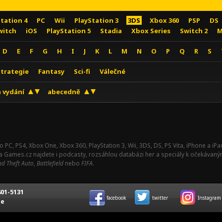
Station 4
PC
Wii
PlayStation 3
3DS
Xbox 360
PSP
DS
witch
iOS
PlayStation 5
Stadia
Xbox Series
Switch 2
M
D
E
F
G
H
I
J
K
L
M
N
O
P
Q
R
S
Strategie
Fantasy
Sci-fi
Válečné
 vydání
abecedně
o PC, PS4, Xbox One, Xbox 360, PlayStation 3, Wii, 3DS, DS, PS Vita, iPhone a i
Na Games.cz najdete i podcasty, rozsáhlou databázi her a speciály k očekávaný
d Theft Auto
,
Battlefield
nebo
FIFA
.
01-5131
facebook
twitter
Instagram
ce