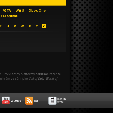
VITA
Wii U
Xbox One
eta Quest
T
U
V
W
X
Y
Z
Pad. Pro všechny platformy nabízíme recenze,
m hrám ze sérií jako
Call of Duty
,
World of
mobilní
youtube
RSS
verze