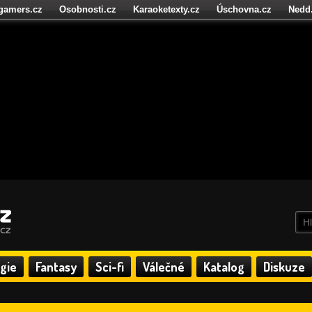
igamers.cz
Osobnosti.cz
Karaoketexty.cz
Úschovna.cz
Nedd
níze.cz
StartupInsider.cz
gie
Fantasy
Sci-fi
Válečné
Katalog
Diskuze