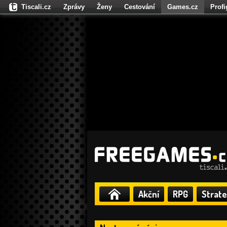
Tiscali.cz
Zprávy
Ženy
Cestování
Games.cz
Prof
Moulík.cz
Fights.cz
Sport
Dokina.cz
CZhity.cz
Našepe
Akční
RPG
Strate