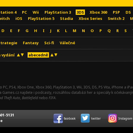
Station 4
PC
Wii
PlayStation 3
3DS
Xbox 360
PSP
DS
witch
iOS
PlayStation 5
Stadia
Xbox Series
Switch 2
M
D
E
F
G
H
I
J
K
L
M
N
O
P
Q
R
S
Strategie
Fantasy
Sci-fi
Válečné
 vydání
abecedně
o PC, PS4, Xbox One, Xbox 360, PlayStation 3, Wii, 3DS, DS, PS Vita, iPhone a i
Na Games.cz najdete i podcasty, rozsáhlou databázi her a speciály k očekávaný
d Theft Auto
,
Battlefield
nebo
FIFA
.
01-5131
facebook
twitter
Instagram
ce