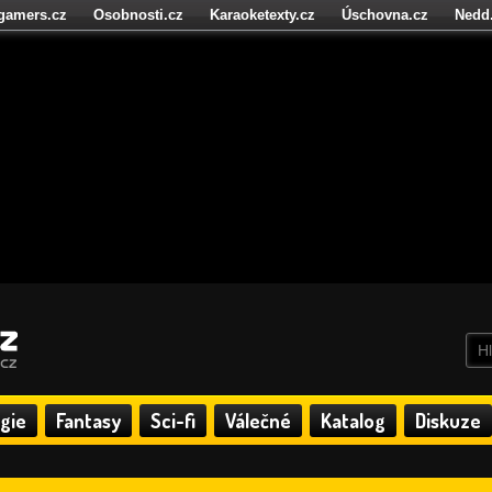
igamers.cz
Osobnosti.cz
Karaoketexty.cz
Úschovna.cz
Nedd
níze.cz
StartupInsider.cz
gie
Fantasy
Sci-fi
Válečné
Katalog
Diskuze