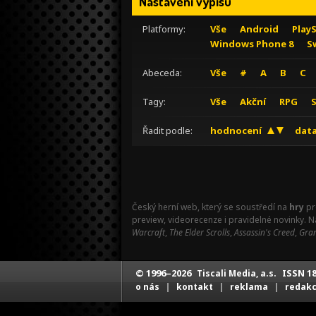
Nastavení výpisu
Platformy:
Vše
Android
Play
Windows Phone 8
S
Abeceda:
Vše
#
A
B
C
Tagy:
Vše
Akční
RPG
Řadit podle:
hodnocení
data
Český herní web, který se soustředí na
hry
pr
preview, videorecenze i pravidelné novinky. 
Warcraft
,
The Elder Scrolls
,
Assassin's Creed
,
Gran
© 1996–2026
ISSN 18
Tiscali Media, a.s.
|
|
|
o nás
kontakt
reklama
redak