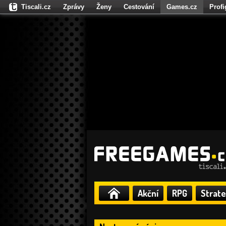
Tiscali.cz
Zprávy
Ženy
Cestování
Games.cz
Prof
Moulík.cz
Fights.cz
Sport
Dokina.cz
CZhity.cz
Našepe
Akční
RPG
Strate