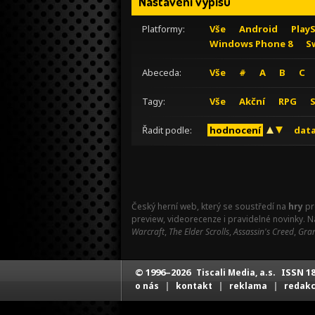
Nastavení výpisu
Platformy:
Vše
Android
Play
Windows Phone 8
S
Abeceda:
Vše
#
A
B
C
Tagy:
Vše
Akční
RPG
Řadit podle:
hodnocení
data
Český herní web, který se soustředí na
hry
pr
preview, videorecenze i pravidelné novinky. 
Warcraft
,
The Elder Scrolls
,
Assassin's Creed
,
Gran
© 1996–2026
ISSN 18
Tiscali Media, a.s.
|
|
|
o nás
kontakt
reklama
redak