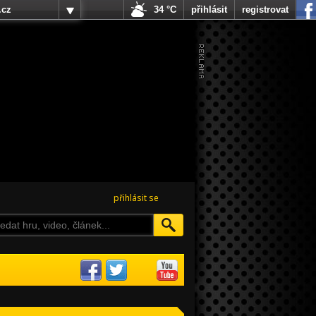
.cz
34 °C
přihlásit
registrovat
přihlásit se