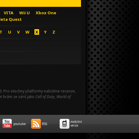
VITA
Wii U
Xbox One
eta Quest
T
U
V
W
X
Y
Z
Pad. Pro všechny platformy nabízíme recenze,
m hrám ze sérií jako
Call of Duty
,
World of
mobilní
youtube
RSS
verze