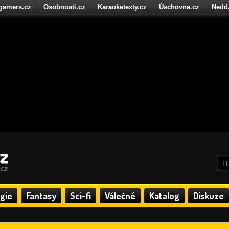
igamers.cz
Osobnosti.cz
Karaoketexty.cz
Úschovna.cz
Nedd
níze.cz
StartupInsider.cz
gie
Fantasy
Sci-fi
Válečné
Katalog
Diskuze