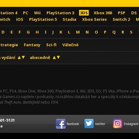
Station 4
PC
Wii
PlayStation 3
3DS
Xbox 360
PSP
DS
witch
iOS
PlayStation 5
Stadia
Xbox Series
Switch 2
M
D
E
F
G
H
I
J
K
L
M
N
O
P
Q
R
S
Strategie
Fantasy
Sci-fi
Válečné
 vydání
abecedně
o PC, PS4, Xbox One, Xbox 360, PlayStation 3, Wii, 3DS, DS, PS Vita, iPhone a i
Na Games.cz najdete i podcasty, rozsáhlou databázi her a speciály k očekávaný
d Theft Auto
,
Battlefield
nebo
FIFA
.
01-5131
facebook
twitter
Instagram
ce