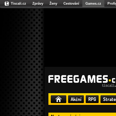
Tiscali.cz
Zprávy
Ženy
Cestování
Games.cz
Prof
Moulík.cz
Fights.cz
Sport
Dokina.cz
CZhity.cz
Našepe
Akční
RPG
Strate