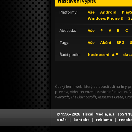
Nastavení výpisu
Platformy:
Vše
Android
Play
Windows Phone 8
S
Abeceda:
Vše
#
A
B
C
Tagy:
Vše
Akční
RPG
Řadit podle:
hodnocení
data
Český herní web, který se soustředí na
hry
pr
preview, videorecenze i pravidelné novinky. 
Warcraft
,
The Elder Scrolls
,
Assassin's Creed
,
Gran
© 1996–2026
ISSN 18
Tiscali Media, a.s.
|
|
|
o nás
kontakt
reklama
redak