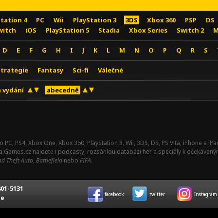
Station 4
PC
Wii
PlayStation 3
3DS
Xbox 360
PSP
DS
witch
iOS
PlayStation 5
Stadia
Xbox Series
Switch 2
M
D
E
F
G
H
I
J
K
L
M
N
O
P
Q
R
S
Strategie
Fantasy
Sci-fi
Válečné
 vydání
abecedně
o PC, PS4, Xbox One, Xbox 360, PlayStation 3, Wii, 3DS, DS, PS Vita, iPhone a i
Na Games.cz najdete i podcasty, rozsáhlou databázi her a speciály k očekávaný
d Theft Auto
,
Battlefield
nebo
FIFA
.
01-5131
facebook
twitter
Instagram
ce