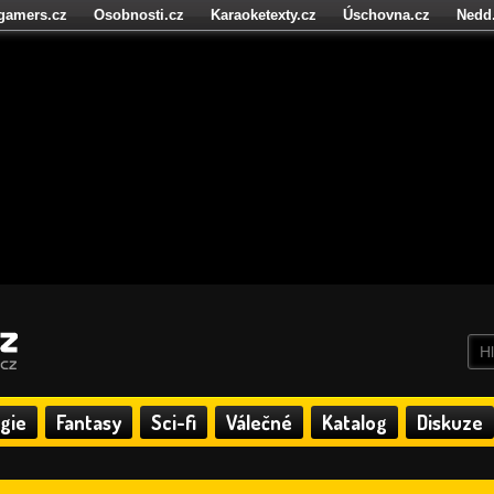
igamers.cz
Osobnosti.cz
Karaoketexty.cz
Úschovna.cz
Nedd
níze.cz
StartupInsider.cz
gie
Fantasy
Sci-fi
Válečné
Katalog
Diskuze