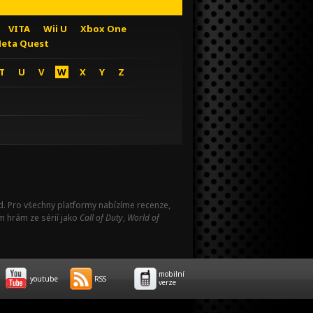
VITA
Wii U
Xbox One
eta Quest
T
U
V
W
X
Y
Z
Pad. Pro všechny platformy nabízíme recenze,
m hrám ze sérií jako
Call of Duty
,
World of
mobilní
youtube
RSS
verze