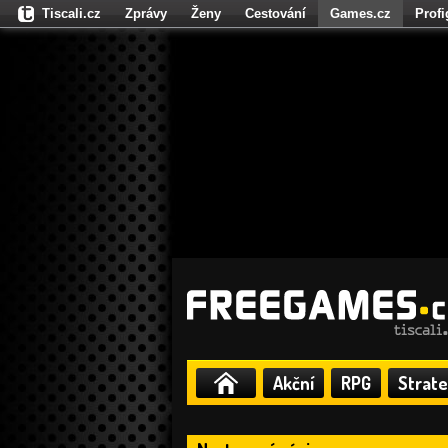
Tiscali.cz
Zprávy
Ženy
Cestování
Games.cz
Prof
Moulík.cz
Fights.cz
Sport
Dokina.cz
CZhity.cz
Našepe
Akční
RPG
Strate