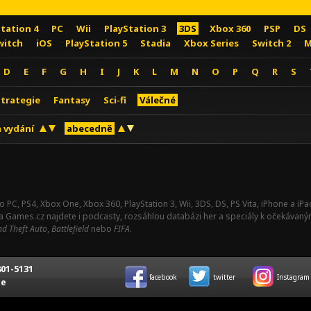
Station 4
PC
Wii
PlayStation 3
3DS
Xbox 360
PSP
DS
witch
iOS
PlayStation 5
Stadia
Xbox Series
Switch 2
M
D
E
F
G
H
I
J
K
L
M
N
O
P
Q
R
S
Strategie
Fantasy
Sci-fi
Válečné
 vydání
abecedně
o PC, PS4, Xbox One, Xbox 360, PlayStation 3, Wii, 3DS, DS, PS Vita, iPhone a i
Na Games.cz najdete i podcasty, rozsáhlou databázi her a speciály k očekávaný
d Theft Auto
,
Battlefield
nebo
FIFA
.
01-5131
facebook
twitter
Instagram
ce