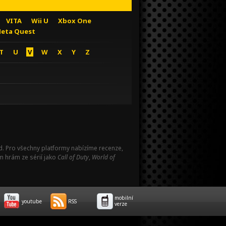
VITA
Wii U
Xbox One
eta Quest
T
U
V
W
X
Y
Z
Pad. Pro všechny platformy nabízíme recenze,
m hrám ze sérií jako
Call of Duty
,
World of
mobilní
youtube
RSS
verze