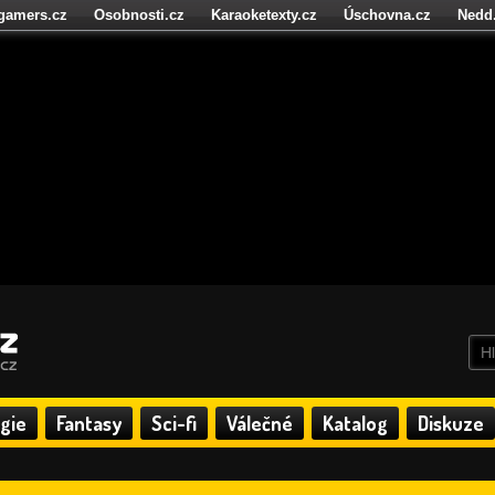
igamers.cz
Osobnosti.cz
Karaoketexty.cz
Úschovna.cz
Nedd
níze.cz
StartupInsider.cz
gie
Fantasy
Sci-fi
Válečné
Katalog
Diskuze