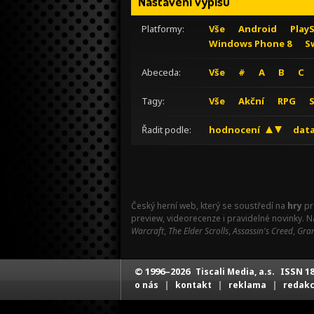
Nastavení výpisu
Platformy:
Vše
Android
Play
Windows Phone 8
S
Abeceda:
Vše
#
A
B
C
Tagy:
Vše
Akční
RPG
Řadit podle:
hodnocení
data
Český herní web, který se soustředí na
hry
pr
preview, videorecenze i pravidelné novinky. 
Warcraft
,
The Elder Scrolls
,
Assassin's Creed
,
Gran
© 1996–2026
ISSN 18
Tiscali Media, a.s.
|
|
|
o nás
kontakt
reklama
redak