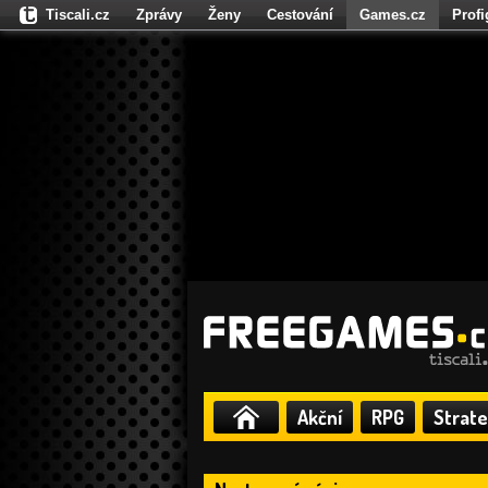
Tiscali.cz
Zprávy
Ženy
Cestování
Games.cz
Prof
Moulík.cz
Fights.cz
Sport
Dokina.cz
CZhity.cz
Našepe
Akční
RPG
Strate