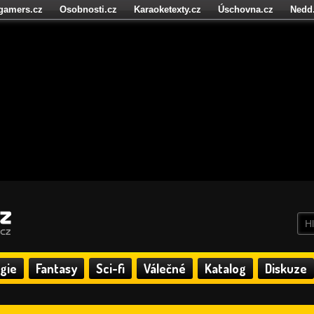
igamers.cz
Osobnosti.cz
Karaoketexty.cz
Úschovna.cz
Nedd
níze.cz
StartupInsider.cz
gie
Fantasy
Sci-fi
Válečné
Katalog
Diskuze