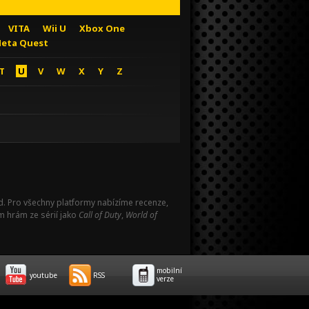
VITA
Wii U
Xbox One
eta Quest
T
U
V
W
X
Y
Z
Pad. Pro všechny platformy nabízíme recenze,
m hrám ze sérií jako
Call of Duty
,
World of
mobilní
youtube
RSS
verze