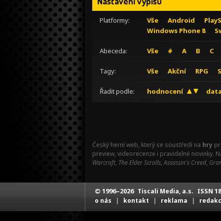
Nastavení výpisu
Platformy:
Vše
Android
Play
Windows Phone 8
S
Abeceda:
Vše
#
A
B
C
Tagy:
Vše
Akční
RPG
Řadit podle:
hodnocení
data
Český herní web, který se soustředí na
hry
pr
preview, videorecenze i pravidelné novinky. 
Warcraft
,
The Elder Scrolls
,
Assassin's Creed
,
Gran
© 1996–2026
ISSN 18
Tiscali Media, a.s.
|
|
|
o nás
kontakt
reklama
redak