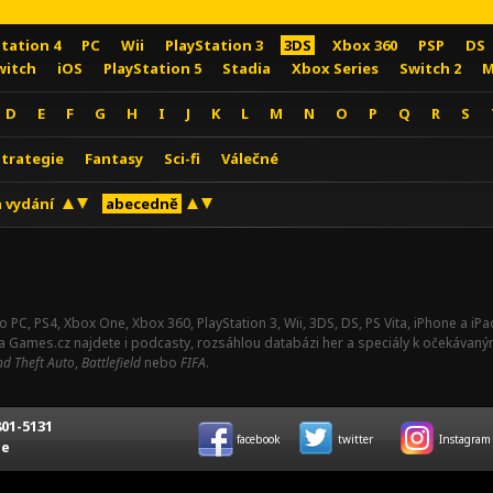
Station 4
PC
Wii
PlayStation 3
3DS
Xbox 360
PSP
DS
witch
iOS
PlayStation 5
Stadia
Xbox Series
Switch 2
M
D
E
F
G
H
I
J
K
L
M
N
O
P
Q
R
S
Strategie
Fantasy
Sci-fi
Válečné
 vydání
abecedně
o PC, PS4, Xbox One, Xbox 360, PlayStation 3, Wii, 3DS, DS, PS Vita, iPhone a i
Na Games.cz najdete i podcasty, rozsáhlou databázi her a speciály k očekávaný
d Theft Auto
,
Battlefield
nebo
FIFA
.
01-5131
facebook
twitter
Instagram
ce