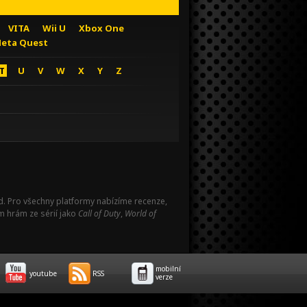
VITA
Wii U
Xbox One
eta Quest
T
U
V
W
X
Y
Z
Pad. Pro všechny platformy nabízíme recenze,
m hrám ze sérií jako
Call of Duty
,
World of
mobilní
youtube
RSS
verze