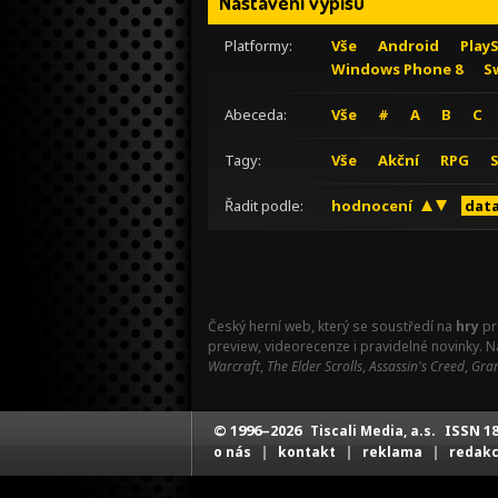
Nastavení výpisu
Platformy:
Vše
Android
Play
Windows Phone 8
S
Abeceda:
Vše
#
A
B
C
Tagy:
Vše
Akční
RPG
Řadit podle:
hodnocení
data
Český herní web, který se soustředí na
hry
pr
preview, videorecenze i pravidelné novinky. 
Warcraft
,
The Elder Scrolls
,
Assassin's Creed
,
Gran
© 1996–2026
ISSN 18
Tiscali Media, a.s.
|
|
|
o nás
kontakt
reklama
redak