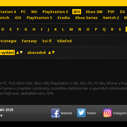
Station 4
PC
Wii
PlayStation 3
3DS
Xbox 360
PSP
DS
witch
iOS
PlayStation 5
Stadia
Xbox Series
Switch 2
M
D
E
F
G
H
I
J
K
L
M
N
O
P
Q
R
S
Strategie
Fantasy
Sci-fi
Válečné
 vydání
abecedně
o PC, PS4, Xbox One, Xbox 360, PlayStation 3, Wii, 3DS, DS, PS Vita, iPhone a i
Na Games.cz najdete i podcasty, rozsáhlou databázi her a speciály k očekávaný
d Theft Auto
,
Battlefield
nebo
FIFA
.
01-5131
facebook
twitter
Instagram
ce