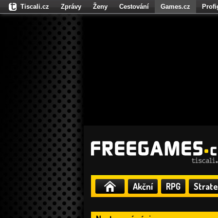
Tiscali.cz
Zprávy
Ženy
Cestování
Games.cz
Prof
Moulík.cz
Fights.cz
Sport
Dokina.cz
CZhity.cz
Našepe
Akční
RPG
Strate