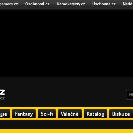
igamers.cz
Osobnosti.cz
Karaoketexty.cz
Úschovna.cz
Nedd
níze.cz
StartupInsider.cz
gie
Fantasy
Sci-fi
Válečné
Katalog
Diskuze