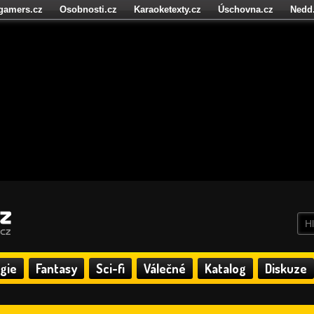
igamers.cz
Osobnosti.cz
Karaoketexty.cz
Úschovna.cz
Nedd
níze.cz
StartupInsider.cz
gie
Fantasy
Sci-fi
Válečné
Katalog
Diskuze