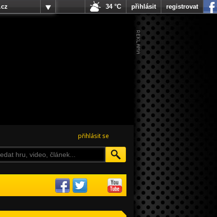
.cz
34 °C
přihlásit
registrovat
přihlásit se