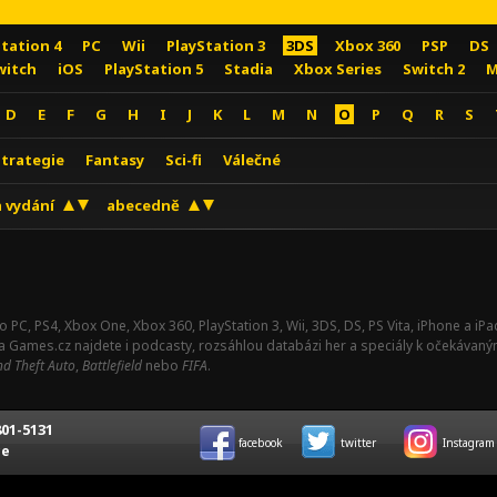
Station 4
PC
Wii
PlayStation 3
3DS
Xbox 360
PSP
DS
witch
iOS
PlayStation 5
Stadia
Xbox Series
Switch 2
M
D
E
F
G
H
I
J
K
L
M
N
O
P
Q
R
S
Strategie
Fantasy
Sci-fi
Válečné
 vydání
abecedně
o PC, PS4, Xbox One, Xbox 360, PlayStation 3, Wii, 3DS, DS, PS Vita, iPhone a i
Na Games.cz najdete i podcasty, rozsáhlou databázi her a speciály k očekávaný
d Theft Auto
,
Battlefield
nebo
FIFA
.
01-5131
facebook
twitter
Instagram
ce