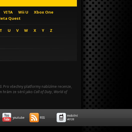
VITA
Wii U
Xbox One
eta Quest
T
U
V
W
X
Y
Z
Pad. Pro všechny platformy nabízíme recenze,
m hrám ze sérií jako
Call of Duty
,
World of
mobilní
youtube
RSS
verze