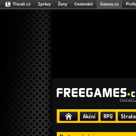
Tiscali.cz
Zprávy
Ženy
Cestování
Games.cz
Prof
Moulík.cz
Fights.cz
Sport
Dokina.cz
CZhity.cz
Našepe
Akční
RPG
Strate