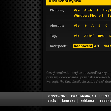
Nastavení výpisu
Platformy:
Vše
Android
Play
Windows Phone 8
S
Abeceda:
Vše
#
A
B
C
Tagy:
Vše
Akční
RPG
Řadit podle:
hodnocení
data
Český herní web, který se soustředí na
hry
pr
preview, videorecenze i pravidelné novinky. 
Warcraft
,
The Elder Scrolls
,
Assassin's Creed
,
Gran
© 1996–2026
ISSN 18
Tiscali Media, a.s.
|
|
|
o nás
kontakt
reklama
redak