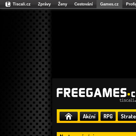
Tiscali.cz
Zprávy
Ženy
Cestování
Games.cz
Prof
Moulík.cz
Fights.cz
Sport
Dokina.cz
CZhity.cz
Našepe
Akční
RPG
Strate