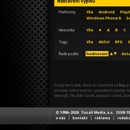
Nastavení výpisu
Platformy:
Vše
Android
Play
Windows Phone 8
S
Abeceda:
Vše
#
A
B
C
Tagy:
Vše
Akční
RPG
Řadit podle:
hodnocení
data
Český herní web, který se soustředí na
hry
pr
preview, videorecenze i pravidelné novinky. 
Warcraft
,
The Elder Scrolls
,
Assassin's Creed
,
Gran
© 1996–2026
ISSN 18
Tiscali Media, a.s.
|
|
|
o nás
kontakt
reklama
redak