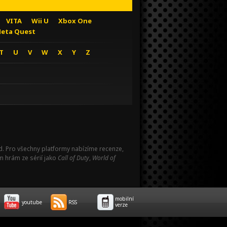
VITA
Wii U
Xbox One
eta Quest
T
U
V
W
X
Y
Z
Pad. Pro všechny platformy nabízíme recenze,
m hrám ze sérií jako
Call of Duty
,
World of
mobilní
youtube
RSS
verze