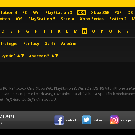
Station 4
PC
Wii
PlayStation 3
3DS
Xbox 360
PSP
DS
witch
iOS
PlayStation 5
Stadia
Xbox Series
Switch 2
M
D
E
F
G
H
I
J
K
L
M
N
O
P
Q
R
S
Strategie
Fantasy
Sci-fi
Válečné
 vydání
abecedně
o PC, PS4, Xbox One, Xbox 360, PlayStation 3, Wii, 3DS, DS, PS Vita, iPhone a i
Na Games.cz najdete i podcasty, rozsáhlou databázi her a speciály k očekávaný
d Theft Auto
,
Battlefield
nebo
FIFA
.
01-5131
facebook
twitter
Instagram
ce