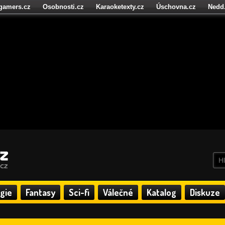
igamers.cz
Osobnosti.cz
Karaoketexty.cz
Úschovna.cz
Nedd
níze.cz
StartupInsider.cz
gie
Fantasy
Sci-fi
Válečné
Katalog
Diskuze