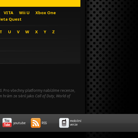
VITA
Wii U
Xbox One
eta Quest
T
U
V
W
X
Y
Z
Pad. Pro všechny platformy nabízíme recenze,
m hrám ze sérií jako
Call of Duty
,
World of
mobilní
youtube
RSS
verze