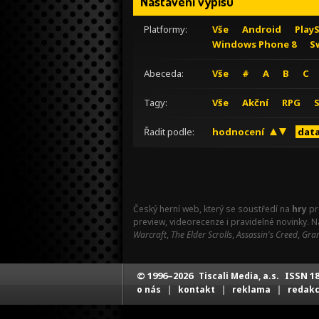
Nastavení výpisu
Platformy:
Vše
Android
Play
Windows Phone 8
S
Abeceda:
Vše
#
A
B
C
Tagy:
Vše
Akční
RPG
Řadit podle:
hodnocení
data
Český herní web, který se soustředí na
hry
pr
preview, videorecenze i pravidelné novinky. 
Warcraft
,
The Elder Scrolls
,
Assassin's Creed
,
Gran
© 1996–2026
ISSN 18
Tiscali Media, a.s.
|
|
|
o nás
kontakt
reklama
redak