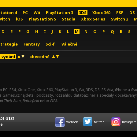
Station 4
PC
Wii
PlayStation 3
3DS
Xbox 360
PSP
DS
witch
iOS
PlayStation 5
Stadia
Xbox Series
Switch 2
M
D
E
F
G
H
I
J
K
L
M
N
O
P
Q
R
S
Strategie
Fantasy
Sci-fi
Válečné
 vydání
abecedně
o PC, PS4, Xbox One, Xbox 360, PlayStation 3, Wii, 3DS, DS, PS Vita, iPhone a i
Na Games.cz najdete i podcasty, rozsáhlou databázi her a speciály k očekávaný
d Theft Auto
,
Battlefield
nebo
FIFA
.
01-5131
facebook
twitter
Instagram
ce