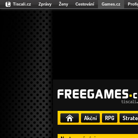
Tiscali.cz
Zprávy
Ženy
Cestování
Games.cz
Prof
Moulík.cz
Fights.cz
Sport
Dokina.cz
CZhity.cz
Našepe
Akční
RPG
Strate