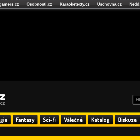
igamers.cz
Osobnosti.cz
Karaoketexty.cz
Úschovna.cz
Nedd
níze.cz
StartupInsider.cz
gie
Fantasy
Sci-fi
Válečné
Katalog
Diskuze