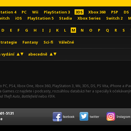
Station 4
PC
Wii
PlayStation 3
3DS
Xbox 360
PSP
DS
witch
iOS
PlayStation 5
Stadia
Xbox Series
Switch 2
M
D
E
F
G
H
I
J
K
L
M
N
O
P
Q
R
S
Strategie
Fantasy
Sci-fi
Válečné
 vydání
abecedně
o PC, PS4, Xbox One, Xbox 360, PlayStation 3, Wii, 3DS, DS, PS Vita, iPhone a i
Na Games.cz najdete i podcasty, rozsáhlou databázi her a speciály k očekávaný
d Theft Auto
,
Battlefield
nebo
FIFA
.
01-5131
facebook
twitter
Instagram
ce