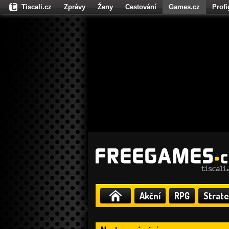
Tiscali.cz
Zprávy
Ženy
Cestování
Games.cz
Prof
Moulík.cz
Fights.cz
Sport
Dokina.cz
CZhity.cz
Našepe
Akční
RPG
Strate