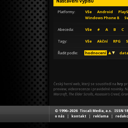
Nastavení výpisu
Platformy:
Vše
Android
Play
Windows Phone 8
S
Abeceda:
Vše
#
A
B
C
Tagy:
Vše
Akční
RPG
Řadit podle:
hodnocení
data
Český herní web, který se soustředí na
hry
pr
preview, videorecenze i pravidelné novinky. 
Warcraft
,
The Elder Scrolls
,
Assassin's Creed
,
Gran
© 1996–2026
ISSN 18
Tiscali Media, a.s.
|
|
|
o nás
kontakt
reklama
redak