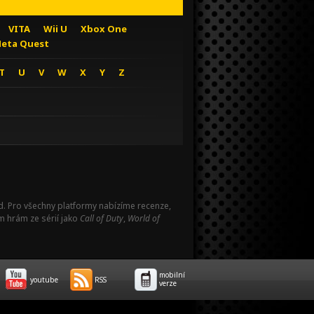
VITA
Wii U
Xbox One
eta Quest
T
U
V
W
X
Y
Z
Pad. Pro všechny platformy nabízíme recenze,
m hrám ze sérií jako
Call of Duty
,
World of
mobilní
youtube
RSS
verze