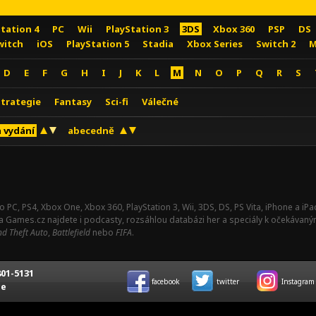
Station 4
PC
Wii
PlayStation 3
3DS
Xbox 360
PSP
DS
witch
iOS
PlayStation 5
Stadia
Xbox Series
Switch 2
M
D
E
F
G
H
I
J
K
L
M
N
O
P
Q
R
S
Strategie
Fantasy
Sci-fi
Válečné
 vydání
abecedně
o PC, PS4, Xbox One, Xbox 360, PlayStation 3, Wii, 3DS, DS, PS Vita, iPhone a i
Na Games.cz najdete i podcasty, rozsáhlou databázi her a speciály k očekávaný
d Theft Auto
,
Battlefield
nebo
FIFA
.
01-5131
facebook
twitter
Instagram
ce