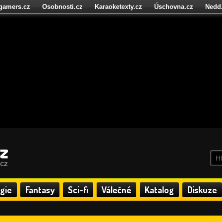
igamers.cz
Osobnosti.cz
Karaoketexty.cz
Úschovna.cz
Nedd
níze.cz
StartupInsider.cz
gie
Fantasy
Sci-fi
Válečné
Katalog
Diskuze