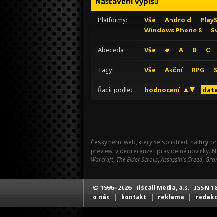
Nastavení výpisu
Platformy:
Vše
Android
Play
Windows Phone 8
S
Abeceda:
Vše
#
A
B
C
Tagy:
Vše
Akční
RPG
Řadit podle:
hodnocení
data
Český herní web, který se soustředí na
hry
pr
preview, videorecenze i pravidelné novinky. 
Warcraft
,
The Elder Scrolls
,
Assassin's Creed
,
Gran
© 1996–2026
ISSN 18
Tiscali Media, a.s.
|
|
|
o nás
kontakt
reklama
redak