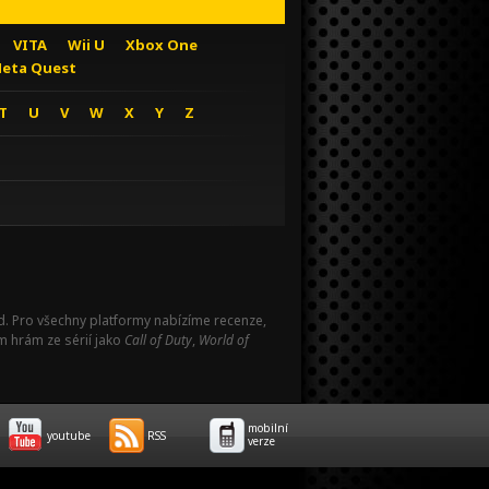
VITA
Wii U
Xbox One
eta Quest
T
U
V
W
X
Y
Z
Pad. Pro všechny platformy nabízíme recenze,
m hrám ze sérií jako
Call of Duty
,
World of
mobilní
youtube
RSS
verze