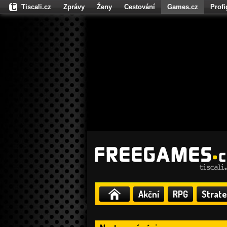
Tiscali.cz
Zprávy
Ženy
Cestování
Games.cz
Prof
Moulík.cz
Fights.cz
Sport
Dokina.cz
CZhity.cz
Našepe
Akční
RPG
Strate