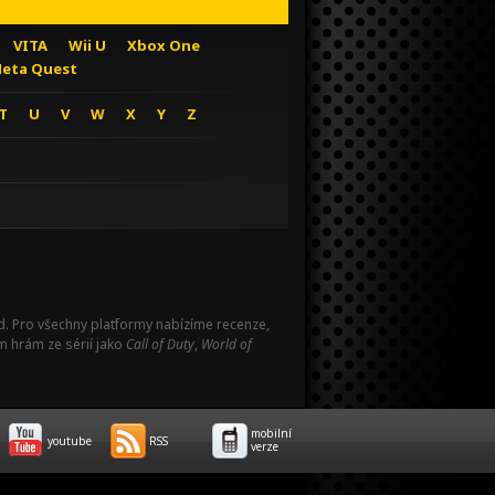
VITA
Wii U
Xbox One
eta Quest
T
U
V
W
X
Y
Z
Pad. Pro všechny platformy nabízíme recenze,
m hrám ze sérií jako
Call of Duty
,
World of
mobilní
youtube
RSS
verze