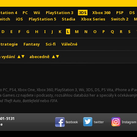
Station 4
PC
Wii
PlayStation 3
3DS
Xbox 360
PSP
DS
witch
iOS
PlayStation 5
Stadia
Xbox Series
Switch 2
M
D
E
F
G
H
I
J
K
L
M
N
O
P
Q
R
S
Strategie
Fantasy
Sci-fi
Válečné
 vydání
abecedně
o PC, PS4, Xbox One, Xbox 360, PlayStation 3, Wii, 3DS, DS, PS Vita, iPhone a i
Na Games.cz najdete i podcasty, rozsáhlou databázi her a speciály k očekávaný
d Theft Auto
,
Battlefield
nebo
FIFA
.
01-5131
facebook
twitter
Instagram
ce