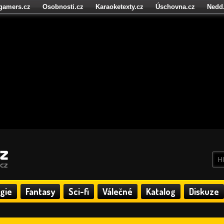
igamers.cz
Osobnosti.cz
Karaoketexty.cz
Úschovna.cz
Nedd
níze.cz
StartupInsider.cz
gie
Fantasy
Sci-fi
Válečné
Katalog
Diskuze