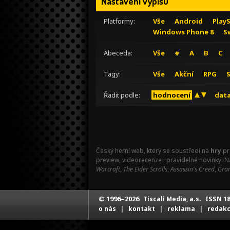
Nastavení výpisu
Platformy:
Vše
Android
Play
Windows Phone 8
S
Abeceda:
Vše
#
A
B
C
Tagy:
Vše
Akční
RPG
Řadit podle:
hodnocení
data
Český herní web, který se soustředí na
hry
pr
preview, videorecenze i pravidelné novinky. 
Warcraft
,
The Elder Scrolls
,
Assassin's Creed
,
Gran
© 1996–2026
ISSN 18
Tiscali Media, a.s.
|
|
|
o nás
kontakt
reklama
redak