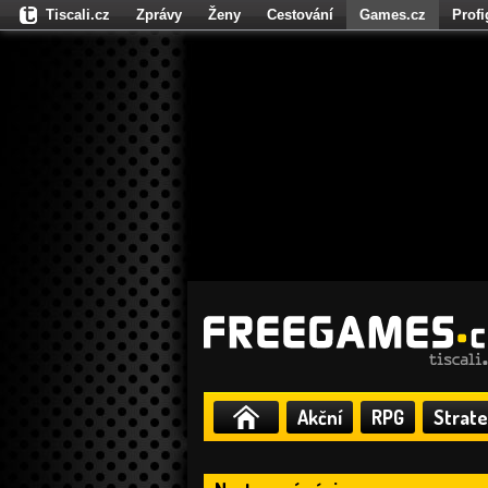
Tiscali.cz
Zprávy
Ženy
Cestování
Games.cz
Prof
Moulík.cz
Fights.cz
Sport
Dokina.cz
CZhity.cz
Našepe
Akční
RPG
Strate