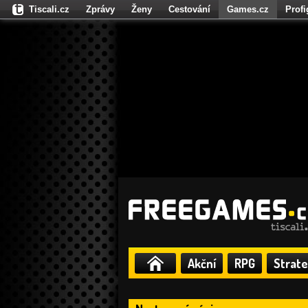
Tiscali.cz
Zprávy
Ženy
Cestování
Games.cz
Prof
Moulík.cz
Fights.cz
Sport
Dokina.cz
CZhity.cz
Našepe
Akční
RPG
Strate