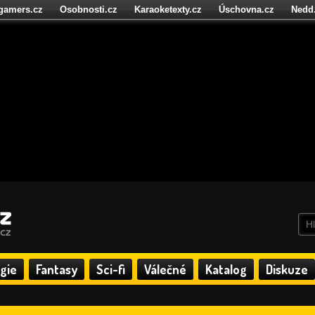
igamers.cz
Osobnosti.cz
Karaoketexty.cz
Úschovna.cz
Nedd
níze.cz
StartupInsider.cz
gie
Fantasy
Sci-fi
Válečné
Katalog
Diskuze