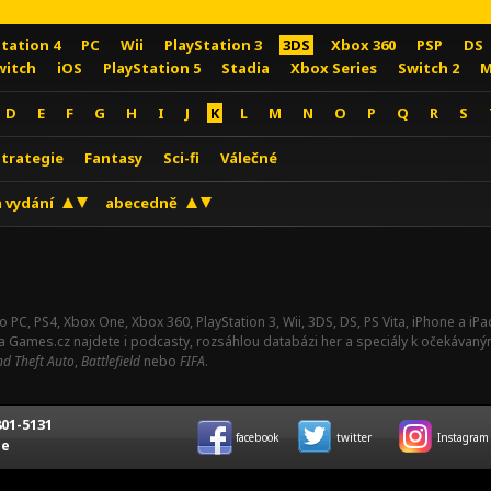
Station 4
PC
Wii
PlayStation 3
3DS
Xbox 360
PSP
DS
witch
iOS
PlayStation 5
Stadia
Xbox Series
Switch 2
M
D
E
F
G
H
I
J
K
L
M
N
O
P
Q
R
S
Strategie
Fantasy
Sci-fi
Válečné
 vydání
abecedně
o PC, PS4, Xbox One, Xbox 360, PlayStation 3, Wii, 3DS, DS, PS Vita, iPhone a i
Na Games.cz najdete i podcasty, rozsáhlou databázi her a speciály k očekávaný
d Theft Auto
,
Battlefield
nebo
FIFA
.
01-5131
facebook
twitter
Instagram
ce