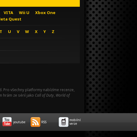
VITA
Wii U
Xbox One
eta Quest
T
U
V
W
X
Y
Z
Pad. Pro všechny platformy nabízíme recenze,
m hrám ze sérií jako
Call of Duty
,
World of
mobilní
youtube
RSS
verze