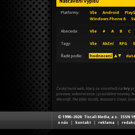
Nastavení výpisu
Platformy:
Vše
Android
Play
Windows Phone 8
S
Abeceda:
Vše
#
A
B
C
Tagy:
Vše
Akční
RPG
Řadit podle:
hodnocení
data
Český herní web, který se soustředí na
hry
pr
preview, videorecenze i pravidelné novinky. 
Warcraft
,
The Elder Scrolls
,
Assassin's Creed
,
Gran
© 1996–2026
ISSN 18
Tiscali Media, a.s.
|
|
|
o nás
kontakt
reklama
redak