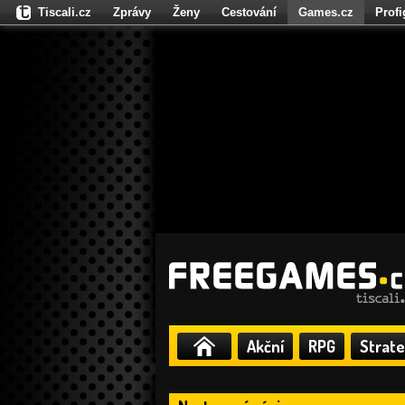
Tiscali.cz
Zprávy
Ženy
Cestování
Games.cz
Prof
Moulík.cz
Fights.cz
Sport
Dokina.cz
CZhity.cz
Našepe
Akční
RPG
Strate