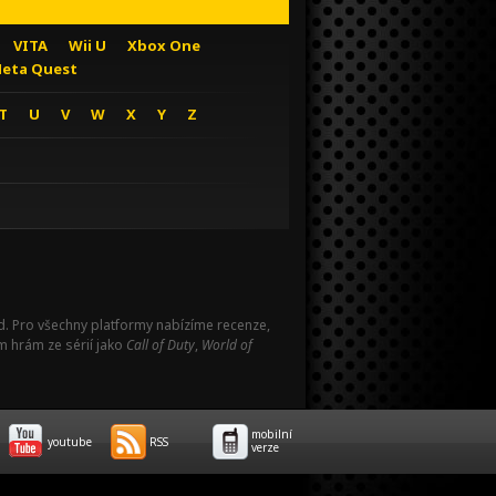
VITA
Wii U
Xbox One
eta Quest
T
U
V
W
X
Y
Z
Pad. Pro všechny platformy nabízíme recenze,
m hrám ze sérií jako
Call of Duty
,
World of
mobilní
youtube
RSS
verze