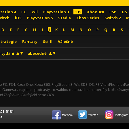
Station 4
PC
Wii
PlayStation 3
3DS
Xbox 360
PSP
DS
witch
iOS
PlayStation 5
Stadia
Xbox Series
Switch 2
M
D
E
F
G
H
I
J
K
L
M
N
O
P
Q
R
S
Strategie
Fantasy
Sci-fi
Válečné
 vydání
abecedně
o PC, PS4, Xbox One, Xbox 360, PlayStation 3, Wii, 3DS, DS, PS Vita, iPhone a i
Na Games.cz najdete i podcasty, rozsáhlou databázi her a speciály k očekávaný
d Theft Auto
,
Battlefield
nebo
FIFA
.
01-5131
facebook
twitter
Instagram
ce