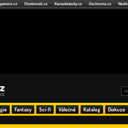
igamers.cz
Osobnosti.cz
Karaoketexty.cz
Úschovna.cz
Nedd
níze.cz
StartupInsider.cz
gie
Fantasy
Sci-fi
Válečné
Katalog
Diskuze