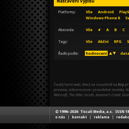
Nastavení výpisu
Platformy:
Vše
Android
Play
Windows Phone 8
S
Abeceda:
Vše
#
A
B
C
Tagy:
Vše
Akční
RPG
Řadit podle:
hodnocení
data
Český herní web, který se soustředí na
hry
pr
preview, videorecenze i pravidelné novinky. 
Warcraft
,
The Elder Scrolls
,
Assassin's Creed
,
Gran
© 1996–2026
ISSN 18
Tiscali Media, a.s.
|
|
|
o nás
kontakt
reklama
redak