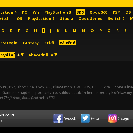
Station 4
PC
Wii
PlayStation 3
3DS
Xbox 360
PSP
DS
witch
iOS
PlayStation 5
Stadia
Xbox Series
Switch 2
M
D
E
F
G
H
I
J
K
L
M
N
O
P
Q
R
S
Strategie
Fantasy
Sci-fi
Válečné
 vydání
abecedně
o PC, PS4, Xbox One, Xbox 360, PlayStation 3, Wii, 3DS, DS, PS Vita, iPhone a i
Na Games.cz najdete i podcasty, rozsáhlou databázi her a speciály k očekávaný
d Theft Auto
,
Battlefield
nebo
FIFA
.
01-5131
facebook
twitter
Instagram
ce