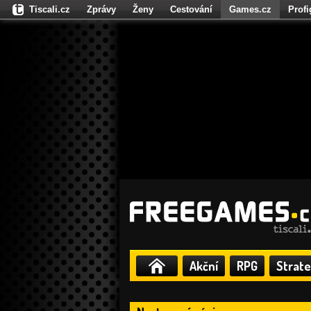
Tiscali.cz
Zprávy
Ženy
Cestování
Games.cz
Prof
Moulík.cz
Fights.cz
Sport
Dokina.cz
CZhity.cz
Našepe
Akční
RPG
Strate