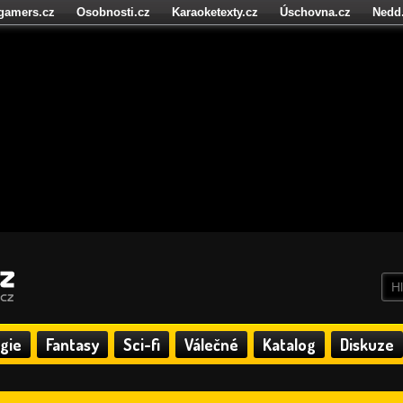
igamers.cz
Osobnosti.cz
Karaoketexty.cz
Úschovna.cz
Nedd
níze.cz
StartupInsider.cz
gie
Fantasy
Sci-fi
Válečné
Katalog
Diskuze