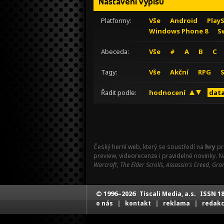
Nastavení výpisu
Platformy:
Vše
Android
Play
Windows Phone 8
S
Abeceda:
Vše
#
A
B
C
Tagy:
Vše
Akční
RPG
Řadit podle:
hodnocení
data
Český herní web, který se soustředí na
hry
pr
preview, videorecenze i pravidelné novinky. 
Warcraft
,
The Elder Scrolls
,
Assassin's Creed
,
Gran
© 1996–2026
ISSN 18
Tiscali Media, a.s.
|
|
|
o nás
kontakt
reklama
redak