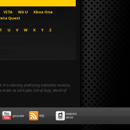
VITA
Wii U
Xbox One
eta Quest
T
U
V
W
X
Y
Z
Pad. Pro všechny platformy nabízíme recenze,
m hrám ze sérií jako
Call of Duty
,
World of
mobilní
youtube
RSS
verze