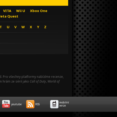
VITA
Wii U
Xbox One
eta Quest
T
U
V
W
X
Y
Z
Pad. Pro všechny platformy nabízíme recenze,
m hrám ze sérií jako
Call of Duty
,
World of
mobilní
youtube
RSS
verze