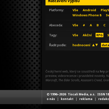
Nastavení výpisu
Platformy:
Vše
Android
Play
Windows Phone 8
S
Abeceda:
Vše
#
A
B
C
Tagy:
Vše
Akční
RPG
Řadit podle:
hodnocení
data
Český herní web, který se soustředí na
hry
pr
preview, videorecenze i pravidelné novinky. 
Warcraft
,
The Elder Scrolls
,
Assassin's Creed
,
Gran
© 1996–2026
ISSN 18
Tiscali Media, a.s.
|
|
|
o nás
kontakt
reklama
redak