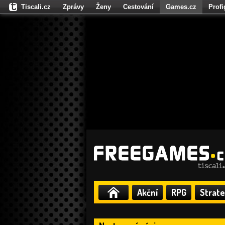
Tiscali.cz
Zprávy
Ženy
Cestování
Games.cz
Prof
Moulík.cz
Fights.cz
Sport
Dokina.cz
CZhity.cz
Našepe
Akční
RPG
Strate