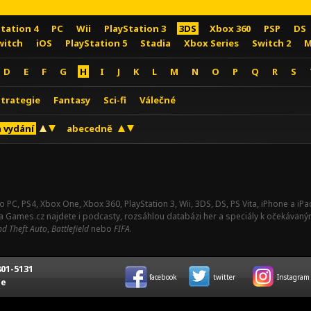
Station 4
PC
Wii
PlayStation 3
3DS
Xbox 360
PSP
DS
witch
iOS
PlayStation 5
Stadia
Xbox Series
Switch 2
M
D
E
F
G
H
I
J
K
L
M
N
O
P
Q
R
S
Strategie
Fantasy
Sci-fi
Válečné
 vydání
abecedně
o PC, PS4, Xbox One, Xbox 360, PlayStation 3, Wii, 3DS, DS, PS Vita, iPhone a i
Na Games.cz najdete i podcasty, rozsáhlou databázi her a speciály k očekávaný
d Theft Auto
,
Battlefield
nebo
FIFA
.
01-5131
facebook
twitter
Instagram
ce