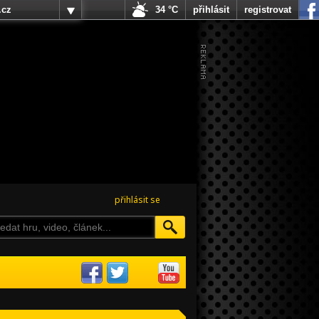
.cz
34 °C
přihlásit
registrovat
přihlásit se