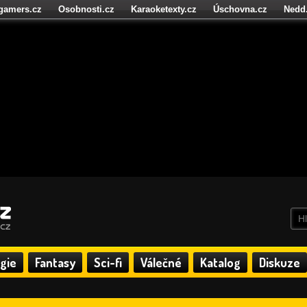
igamers.cz
Osobnosti.cz
Karaoketexty.cz
Úschovna.cz
Nedd
níze.cz
StartupInsider.cz
gie
Fantasy
Sci-fi
Válečné
Katalog
Diskuze