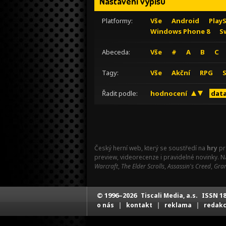
Nastavení výpisu
Platformy:
Vše
Android
Play
Windows Phone 8
S
Abeceda:
Vše
#
A
B
C
Tagy:
Vše
Akční
RPG
Řadit podle:
hodnocení
data
Český herní web, který se soustředí na
hry
pr
preview, videorecenze i pravidelné novinky. 
Warcraft
,
The Elder Scrolls
,
Assassin's Creed
,
Gran
© 1996–2026
ISSN 18
Tiscali Media, a.s.
|
|
|
o nás
kontakt
reklama
redak