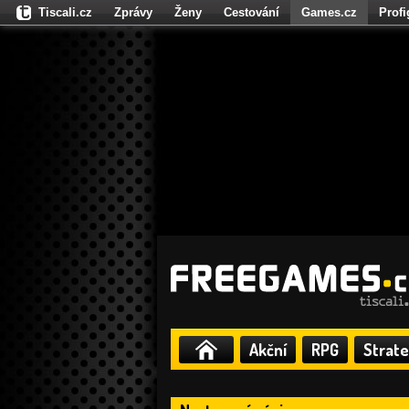
Tiscali.cz
Zprávy
Ženy
Cestování
Games.cz
Prof
Moulík.cz
Fights.cz
Sport
Dokina.cz
CZhity.cz
Našepe
Akční
RPG
Strate