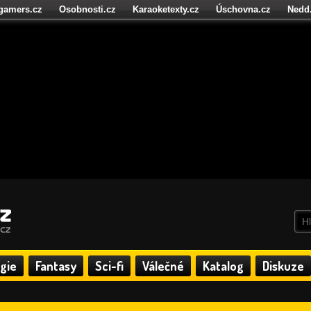
igamers.cz
Osobnosti.cz
Karaoketexty.cz
Úschovna.cz
Nedd
níze.cz
StartupInsider.cz
gie
Fantasy
Sci-fi
Válečné
Katalog
Diskuze