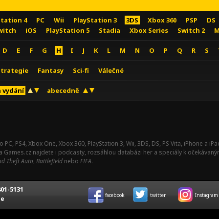
Station 4
PC
Wii
PlayStation 3
3DS
Xbox 360
PSP
DS
witch
iOS
PlayStation 5
Stadia
Xbox Series
Switch 2
M
D
E
F
G
H
I
J
K
L
M
N
O
P
Q
R
S
Strategie
Fantasy
Sci-fi
Válečné
 vydání
abecedně
o PC, PS4, Xbox One, Xbox 360, PlayStation 3, Wii, 3DS, DS, PS Vita, iPhone a i
Na Games.cz najdete i podcasty, rozsáhlou databázi her a speciály k očekávaný
d Theft Auto
,
Battlefield
nebo
FIFA
.
01-5131
facebook
twitter
Instagram
ce