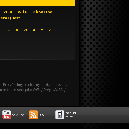
VITA
Wii U
Xbox One
eta Quest
T
U
V
W
X
Y
Z
Pad. Pro všechny platformy nabízíme recenze,
m hrám ze sérií jako
Call of Duty
,
World of
mobilní
youtube
RSS
verze