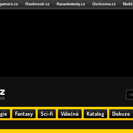
igamers.cz
Osobnosti.cz
Karaoketexty.cz
Úschovna.cz
Nedd
níze.cz
StartupInsider.cz
gie
Fantasy
Sci-fi
Válečné
Katalog
Diskuze