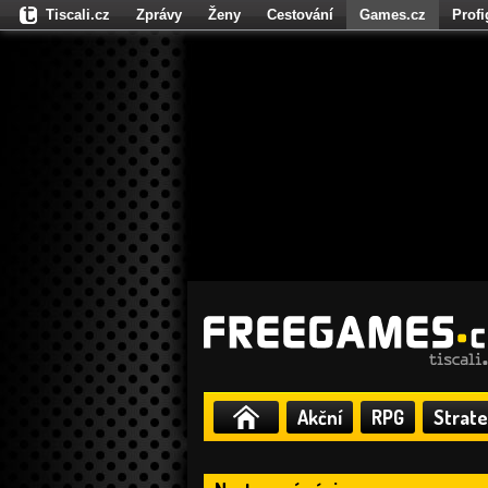
Tiscali.cz
Zprávy
Ženy
Cestování
Games.cz
Prof
Moulík.cz
Fights.cz
Sport
Dokina.cz
CZhity.cz
Našepe
Akční
RPG
Strate