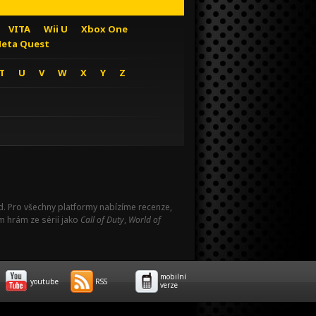
VITA
Wii U
Xbox One
eta Quest
T
U
V
W
X
Y
Z
Pad. Pro všechny platformy nabízíme recenze,
m hrám ze sérií jako
Call of Duty
,
World of
mobilní
youtube
RSS
verze