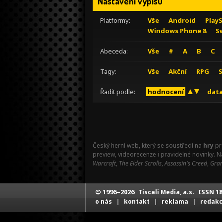
Nastavení výpisu
Platformy:
Vše
Android
Play
Windows Phone 8
S
Abeceda:
Vše
#
A
B
C
Tagy:
Vše
Akční
RPG
Řadit podle:
hodnocení
data
Český herní web, který se soustředí na
hry
pr
preview, videorecenze i pravidelné novinky. 
Warcraft
,
The Elder Scrolls
,
Assassin's Creed
,
Gran
© 1996–2026
ISSN 18
Tiscali Media, a.s.
|
|
|
o nás
kontakt
reklama
redak