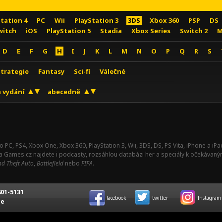
Station 4
PC
Wii
PlayStation 3
3DS
Xbox 360
PSP
DS
witch
iOS
PlayStation 5
Stadia
Xbox Series
Switch 2
M
D
E
F
G
H
I
J
K
L
M
N
O
P
Q
R
S
Strategie
Fantasy
Sci-fi
Válečné
 vydání
abecedně
o PC, PS4, Xbox One, Xbox 360, PlayStation 3, Wii, 3DS, DS, PS Vita, iPhone a i
Na Games.cz najdete i podcasty, rozsáhlou databázi her a speciály k očekávaný
d Theft Auto
,
Battlefield
nebo
FIFA
.
01-5131
facebook
twitter
Instagram
ce