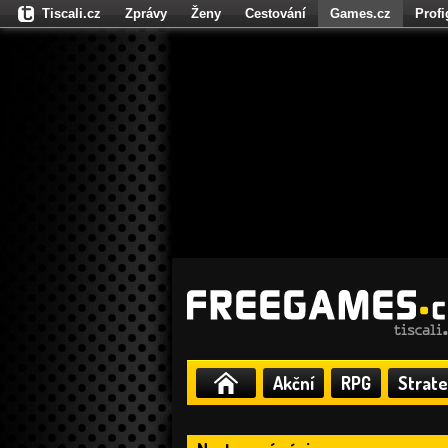
Tiscali.cz
Zprávy
Ženy
Cestování
Games.cz
Prof
Moulík.cz
Fights.cz
Sport
Dokina.cz
CZhity.cz
Našepe
Akční
RPG
Strate