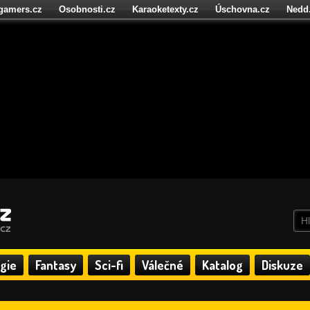
igamers.cz
Osobnosti.cz
Karaoketexty.cz
Úschovna.cz
Nedd
níze.cz
StartupInsider.cz
gie
Fantasy
Sci-fi
Válečné
Katalog
Diskuze