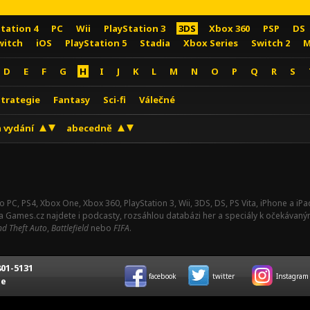
Station 4
PC
Wii
PlayStation 3
3DS
Xbox 360
PSP
DS
witch
iOS
PlayStation 5
Stadia
Xbox Series
Switch 2
M
D
E
F
G
H
I
J
K
L
M
N
O
P
Q
R
S
Strategie
Fantasy
Sci-fi
Válečné
 vydání
abecedně
o PC, PS4, Xbox One, Xbox 360, PlayStation 3, Wii, 3DS, DS, PS Vita, iPhone a i
Na Games.cz najdete i podcasty, rozsáhlou databázi her a speciály k očekávaný
d Theft Auto
,
Battlefield
nebo
FIFA
.
01-5131
facebook
twitter
Instagram
ce