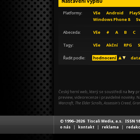
Nastavení výpisu
Platformy:
Vše
Android
Play
Windows Phone 8
S
Abeceda:
Vše
#
A
B
C
Tagy:
Vše
Akční
RPG
Řadit podle:
hodnocení
data
Český herní web, který se soustředí na
hry
pr
preview, videorecenze i pravidelné novinky. 
Warcraft
,
The Elder Scrolls
,
Assassin's Creed
,
Gran
© 1996–2026
ISSN 18
Tiscali Media, a.s.
|
|
|
o nás
kontakt
reklama
redak