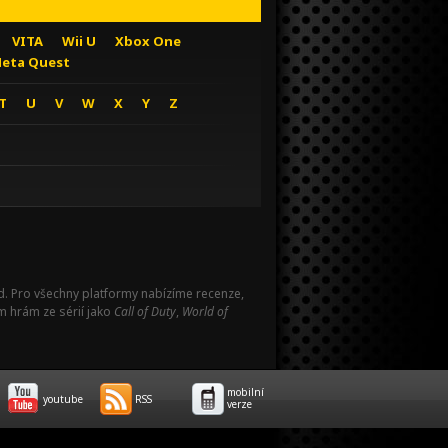
VITA
Wii U
Xbox One
eta Quest
T
U
V
W
X
Y
Z
Pad. Pro všechny platformy nabízíme recenze,
m hrám ze sérií jako
Call of Duty
,
World of
mobilní
youtube
RSS
verze