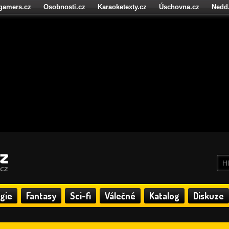
igamers.cz
Osobnosti.cz
Karaoketexty.cz
Úschovna.cz
Nedd
níze.cz
StartupInsider.cz
gie
Fantasy
Sci-fi
Válečné
Katalog
Diskuze