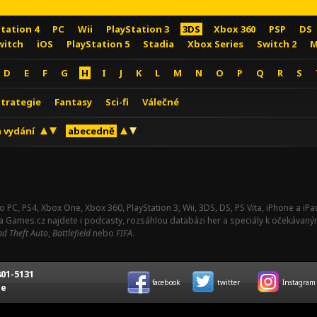
Station 4
PC
Wii
PlayStation 3
3DS
Xbox 360
PSP
DS
witch
iOS
PlayStation 5
Stadia
Xbox Series
Switch 2
M
D
E
F
G
H
I
J
K
L
M
N
O
P
Q
R
S
Strategie
Fantasy
Sci-fi
Válečné
 vydání
abecedně
o PC, PS4, Xbox One, Xbox 360, PlayStation 3, Wii, 3DS, DS, PS Vita, iPhone a i
Na Games.cz najdete i podcasty, rozsáhlou databázi her a speciály k očekávaný
d Theft Auto
,
Battlefield
nebo
FIFA
.
01-5131
facebook
twitter
Instagram
ce