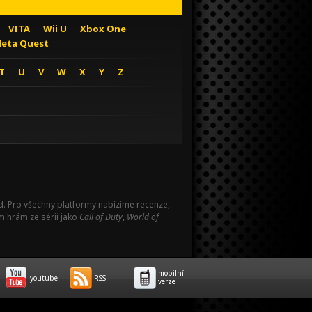
VITA
Wii U
Xbox One
eta Quest
T
U
V
W
X
Y
Z
Pad. Pro všechny platformy nabízíme recenze,
m hrám ze sérií jako
Call of Duty
,
World of
mobilní
youtube
RSS
verze