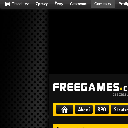
Tiscali.cz
Zprávy
Ženy
Cestování
Games.cz
Prof
Moulík.cz
Fights.cz
Sport
Dokina.cz
CZhity.cz
Našepe
Akční
RPG
Strate