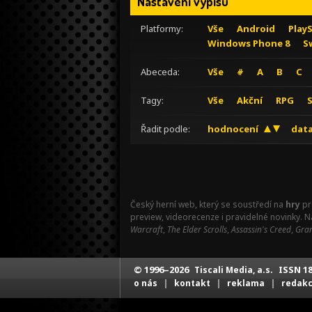
Nastavení výpisu
Platformy:
Vše
Android
Play
Windows Phone 8
S
Abeceda:
Vše
#
A
B
C
Tagy:
Vše
Akční
RPG
Řadit podle:
hodnocení
data
Český herní web, který se soustředí na
hry
pr
preview, videorecenze i pravidelné novinky. 
Warcraft
,
The Elder Scrolls
,
Assassin's Creed
,
Gran
© 1996–2026
ISSN 18
Tiscali Media, a.s.
|
|
|
o nás
kontakt
reklama
redak