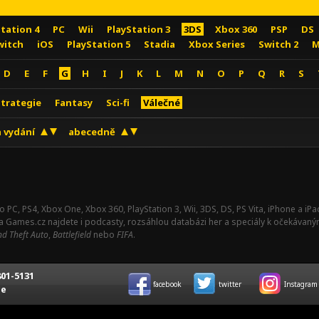
Station 4
PC
Wii
PlayStation 3
3DS
Xbox 360
PSP
DS
witch
iOS
PlayStation 5
Stadia
Xbox Series
Switch 2
M
D
E
F
G
H
I
J
K
L
M
N
O
P
Q
R
S
Strategie
Fantasy
Sci-fi
Válečné
 vydání
abecedně
o PC, PS4, Xbox One, Xbox 360, PlayStation 3, Wii, 3DS, DS, PS Vita, iPhone a i
Na Games.cz najdete i podcasty, rozsáhlou databázi her a speciály k očekávaný
d Theft Auto
,
Battlefield
nebo
FIFA
.
01-5131
facebook
twitter
Instagram
ce