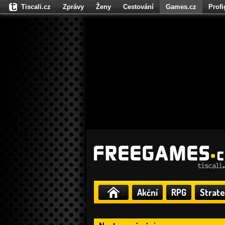
Tiscali.cz
Zprávy
Ženy
Cestování
Games.cz
Prof
Moulík.cz
Fights.cz
Sport
Dokina.cz
CZhity.cz
Našepe
Akční
RPG
Strate