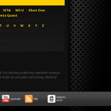
VITA
Wii U
Xbox One
eta Quest
T
U
V
W
X
Y
Z
Pad. Pro všechny platformy nabízíme recenze,
m hrám ze sérií jako
Call of Duty
,
World of
mobilní
youtube
RSS
verze