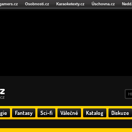
igamers.cz
Osobnosti.cz
Karaoketexty.cz
Úschovna.cz
Nedd
níze.cz
StartupInsider.cz
gie
Fantasy
Sci-fi
Válečné
Katalog
Diskuze