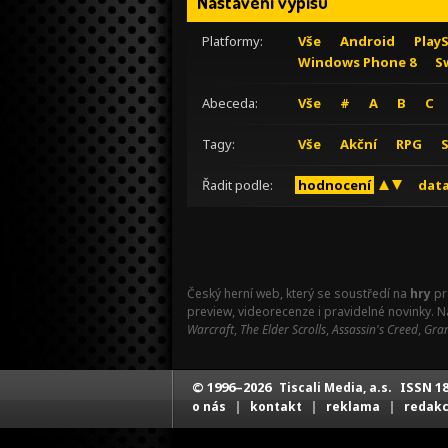
Nastavení výpisu
Platformy:
Vše
Android
Play
Windows Phone 8
S
Abeceda:
Vše
#
A
B
C
Tagy:
Vše
Akční
RPG
Řadit podle:
hodnocení
data
Český herní web, který se soustředí na
hry
pr
preview, videorecenze i pravidelné novinky. 
Warcraft
,
The Elder Scrolls
,
Assassin's Creed
,
Gran
© 1996–2026
ISSN 18
Tiscali Media, a.s.
|
|
|
o nás
kontakt
reklama
redak