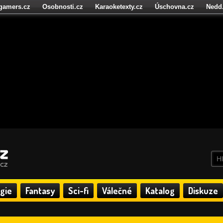
igamers.cz
Osobnosti.cz
Karaoketexty.cz
Úschovna.cz
Nedd
níze.cz
StartupInsider.cz
gie
Fantasy
Sci-fi
Válečné
Katalog
Diskuze