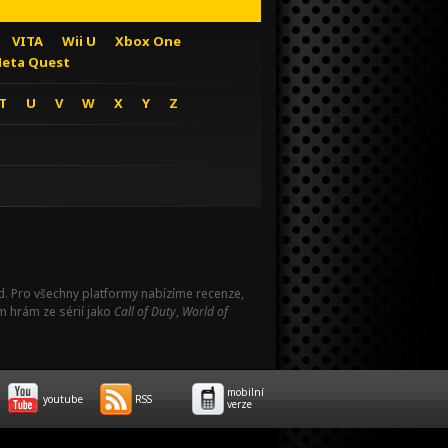
VITA
Wii U
Xbox One
eta Quest
T
U
V
W
X
Y
Z
Pad. Pro všechny platformy nabízíme recenze,
m hrám ze sérií jako
Call of Duty
,
World of
mobilní
youtube
RSS
verze