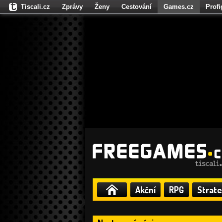
Tiscali.cz
Zprávy
Ženy
Cestování
Games.cz
Prof
Moulík.cz
Fights.cz
Sport
Dokina.cz
CZhity.cz
Našepe
Akční
RPG
Strate