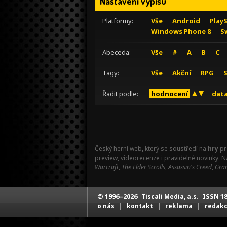
Nastavení výpisu
Platformy:
Vše
Android
Play
Windows Phone 8
S
Abeceda:
Vše
#
A
B
C
Tagy:
Vše
Akční
RPG
Řadit podle:
hodnocení
data
Český herní web, který se soustředí na
hry
pr
preview, videorecenze i pravidelné novinky. 
Warcraft
,
The Elder Scrolls
,
Assassin's Creed
,
Gran
© 1996–2026
ISSN 18
Tiscali Media, a.s.
|
|
|
o nás
kontakt
reklama
redak