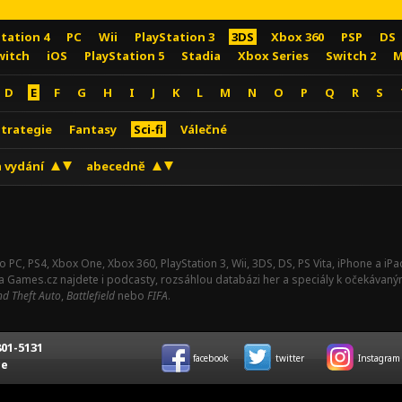
Station 4
PC
Wii
PlayStation 3
3DS
Xbox 360
PSP
DS
witch
iOS
PlayStation 5
Stadia
Xbox Series
Switch 2
M
D
E
F
G
H
I
J
K
L
M
N
O
P
Q
R
S
Strategie
Fantasy
Sci-fi
Válečné
 vydání
abecedně
o PC, PS4, Xbox One, Xbox 360, PlayStation 3, Wii, 3DS, DS, PS Vita, iPhone a i
Na Games.cz najdete i podcasty, rozsáhlou databázi her a speciály k očekávaný
d Theft Auto
,
Battlefield
nebo
FIFA
.
01-5131
facebook
twitter
Instagram
ce