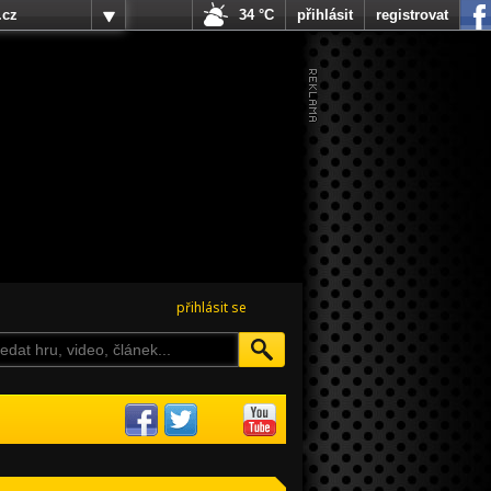
.cz
34 °C
přihlásit
registrovat
přihlásit se