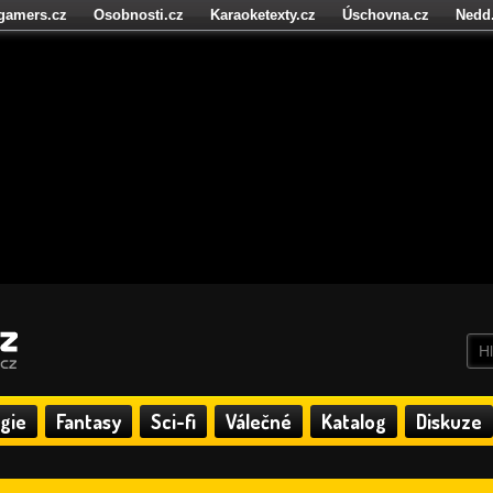
igamers.cz
Osobnosti.cz
Karaoketexty.cz
Úschovna.cz
Nedd
níze.cz
StartupInsider.cz
gie
Fantasy
Sci-fi
Válečné
Katalog
Diskuze