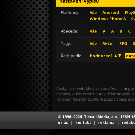
Nastavení výpisu
Platformy:
Vše
Android
Play
Windows Phone 8
S
Abeceda:
Vše
#
A
B
C
Tagy:
Vše
Akční
RPG
Řadit podle:
hodnocení
data
Český herní web, který se soustředí na
hry
pr
preview, videorecenze i pravidelné novinky. 
Warcraft
,
The Elder Scrolls
,
Assassin's Creed
,
Gran
© 1996–2026
ISSN 18
Tiscali Media, a.s.
|
|
|
o nás
kontakt
reklama
redak