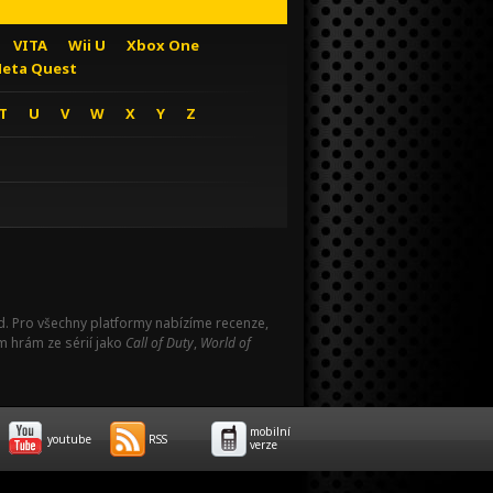
VITA
Wii U
Xbox One
eta Quest
T
U
V
W
X
Y
Z
Pad. Pro všechny platformy nabízíme recenze,
m hrám ze sérií jako
Call of Duty
,
World of
mobilní
youtube
RSS
verze