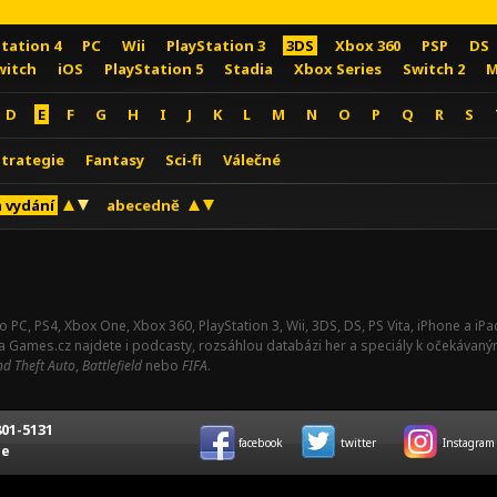
Station 4
PC
Wii
PlayStation 3
3DS
Xbox 360
PSP
DS
witch
iOS
PlayStation 5
Stadia
Xbox Series
Switch 2
M
D
E
F
G
H
I
J
K
L
M
N
O
P
Q
R
S
Strategie
Fantasy
Sci-fi
Válečné
 vydání
abecedně
o PC, PS4, Xbox One, Xbox 360, PlayStation 3, Wii, 3DS, DS, PS Vita, iPhone a i
Na Games.cz najdete i podcasty, rozsáhlou databázi her a speciály k očekávaný
d Theft Auto
,
Battlefield
nebo
FIFA
.
01-5131
facebook
twitter
Instagram
ce