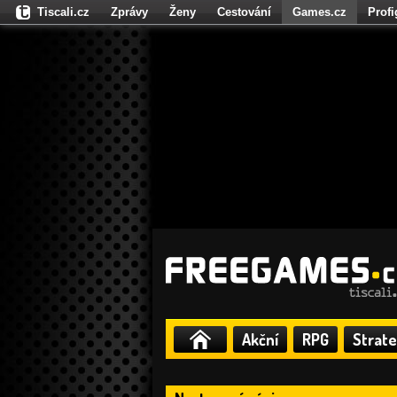
Tiscali.cz
Zprávy
Ženy
Cestování
Games.cz
Prof
Moulík.cz
Fights.cz
Sport
Dokina.cz
CZhity.cz
Našepe
Akční
RPG
Strate