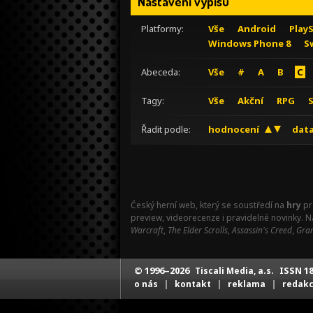
Nastavení výpisu
Platformy:
Vše
Android
Play
Windows Phone 8
S
Abeceda:
Vše
#
A
B
C
Tagy:
Vše
Akční
RPG
Řadit podle:
hodnocení
data
Český herní web, který se soustředí na
hry
pr
preview, videorecenze i pravidelné novinky. 
Warcraft
,
The Elder Scrolls
,
Assassin's Creed
,
Gran
© 1996–2026
ISSN 18
Tiscali Media, a.s.
|
|
|
o nás
kontakt
reklama
redak