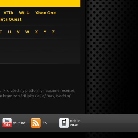
VITA
Wii U
Xbox One
eta Quest
T
U
V
W
X
Y
Z
Pad. Pro všechny platformy nabízíme recenze,
m hrám ze sérií jako
Call of Duty
,
World of
mobilní
youtube
RSS
verze