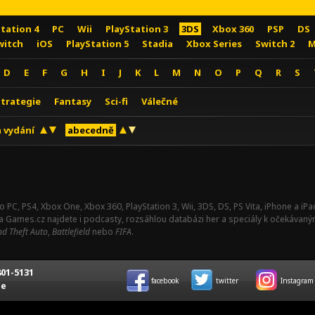
Station 4
PC
Wii
PlayStation 3
3DS
Xbox 360
PSP
DS
witch
iOS
PlayStation 5
Stadia
Xbox Series
Switch 2
M
D
E
F
G
H
I
J
K
L
M
N
O
P
Q
R
S
Strategie
Fantasy
Sci-fi
Válečné
 vydání
abecedně
o PC, PS4, Xbox One, Xbox 360, PlayStation 3, Wii, 3DS, DS, PS Vita, iPhone a i
Na Games.cz najdete i podcasty, rozsáhlou databázi her a speciály k očekávaný
d Theft Auto
,
Battlefield
nebo
FIFA
.
01-5131
facebook
twitter
Instagram
ce