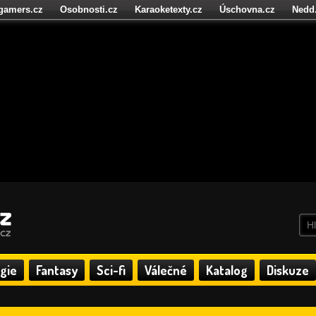
igamers.cz
Osobnosti.cz
Karaoketexty.cz
Úschovna.cz
Nedd
níze.cz
StartupInsider.cz
gie
Fantasy
Sci-fi
Válečné
Katalog
Diskuze