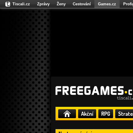
Tiscali.cz
Zprávy
Ženy
Cestování
Games.cz
Prof
Moulík.cz
Fights.cz
Sport
Dokina.cz
CZhity.cz
Našepe
Akční
RPG
Strate