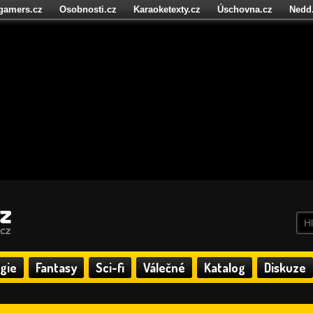
igamers.cz
Osobnosti.cz
Karaoketexty.cz
Úschovna.cz
Nedd
níze.cz
StartupInsider.cz
gie
Fantasy
Sci-fi
Válečné
Katalog
Diskuze