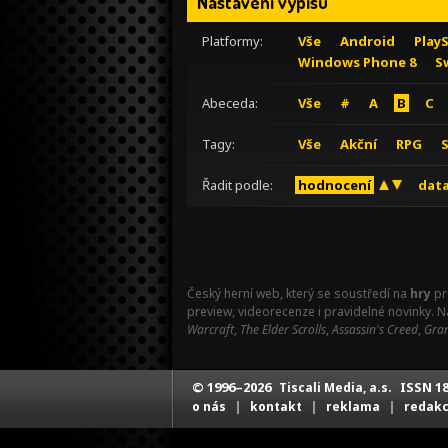
Nastavení výpisu
Platformy:
Vše
Android
Play
Windows Phone 8
S
Abeceda:
Vše
#
A
B
C
Tagy:
Vše
Akční
RPG
Řadit podle:
hodnocení
data
Český herní web, který se soustředí na
hry
pr
preview, videorecenze i pravidelné novinky. 
Warcraft
,
The Elder Scrolls
,
Assassin's Creed
,
Gran
© 1996–2026
ISSN 18
Tiscali Media, a.s.
|
|
|
o nás
kontakt
reklama
redak