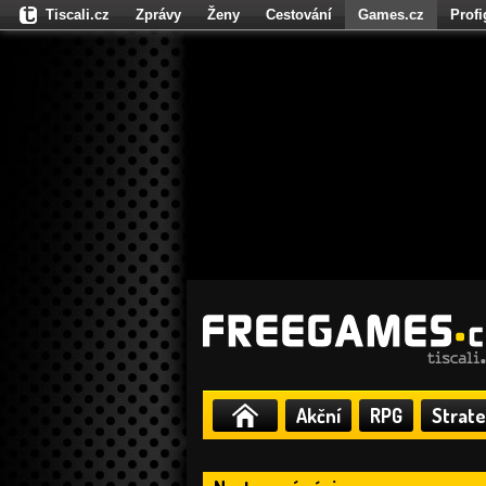
Tiscali.cz
Zprávy
Ženy
Cestování
Games.cz
Prof
Moulík.cz
Fights.cz
Sport
Dokina.cz
CZhity.cz
Našepe
Akční
RPG
Strate