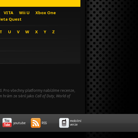
VITA
Wii U
Xbox One
eta Quest
T
U
V
W
X
Y
Z
Pad. Pro všechny platformy nabízíme recenze,
m hrám ze sérií jako
Call of Duty
,
World of
mobilní
youtube
RSS
verze