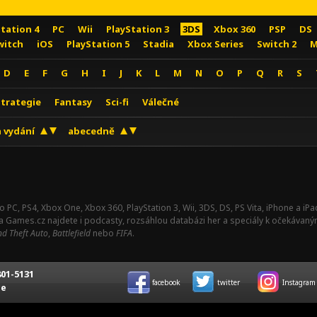
Station 4
PC
Wii
PlayStation 3
3DS
Xbox 360
PSP
DS
witch
iOS
PlayStation 5
Stadia
Xbox Series
Switch 2
M
D
E
F
G
H
I
J
K
L
M
N
O
P
Q
R
S
Strategie
Fantasy
Sci-fi
Válečné
 vydání
abecedně
o PC, PS4, Xbox One, Xbox 360, PlayStation 3, Wii, 3DS, DS, PS Vita, iPhone a i
Na Games.cz najdete i podcasty, rozsáhlou databázi her a speciály k očekávaný
d Theft Auto
,
Battlefield
nebo
FIFA
.
01-5131
facebook
twitter
Instagram
ce