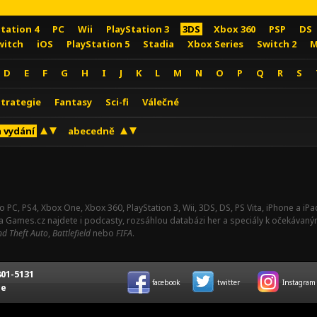
Station 4
PC
Wii
PlayStation 3
3DS
Xbox 360
PSP
DS
witch
iOS
PlayStation 5
Stadia
Xbox Series
Switch 2
M
D
E
F
G
H
I
J
K
L
M
N
O
P
Q
R
S
Strategie
Fantasy
Sci-fi
Válečné
 vydání
abecedně
o PC, PS4, Xbox One, Xbox 360, PlayStation 3, Wii, 3DS, DS, PS Vita, iPhone a i
Na Games.cz najdete i podcasty, rozsáhlou databázi her a speciály k očekávaný
d Theft Auto
,
Battlefield
nebo
FIFA
.
01-5131
facebook
twitter
Instagram
ce