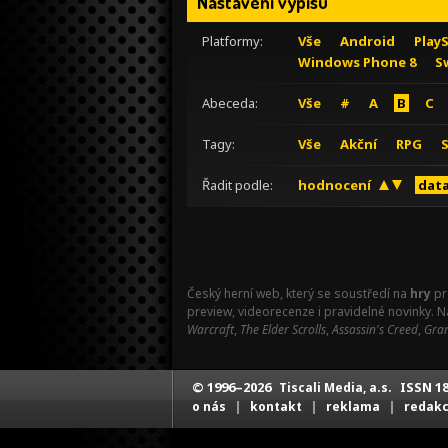
Nastavení výpisu
Platformy:
Vše
Android
Play
Windows Phone 8
S
Abeceda:
Vše
#
A
B
C
Tagy:
Vše
Akční
RPG
Řadit podle:
hodnocení
data
Český herní web, který se soustředí na
hry
pr
preview, videorecenze i pravidelné novinky. 
Warcraft
,
The Elder Scrolls
,
Assassin's Creed
,
Gran
© 1996–2026
ISSN 18
Tiscali Media, a.s.
|
|
|
o nás
kontakt
reklama
redak