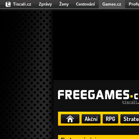
Tiscali.cz
Zprávy
Ženy
Cestování
Games.cz
Prof
Moulík.cz
Fights.cz
Sport
Dokina.cz
CZhity.cz
Našepe
Akční
RPG
Strate