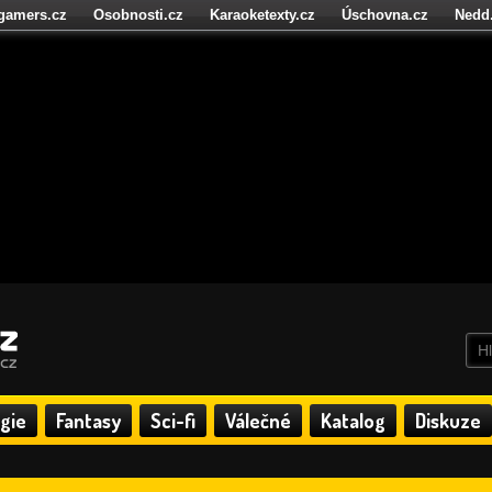
igamers.cz
Osobnosti.cz
Karaoketexty.cz
Úschovna.cz
Nedd
níze.cz
StartupInsider.cz
gie
Fantasy
Sci-fi
Válečné
Katalog
Diskuze