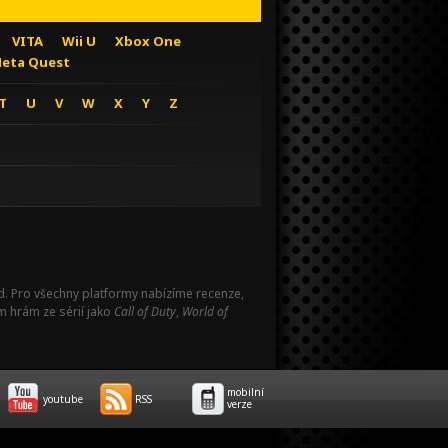
VITA
Wii U
Xbox One
eta Quest
T
U
V
W
X
Y
Z
Pad. Pro všechny platformy nabízíme recenze,
m hrám ze sérií jako
Call of Duty
,
World of
mobilní
youtube
RSS
verze