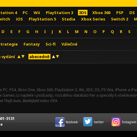
Station 4
PC
Wii
PlayStation 3
3DS
Xbox 360
PSP
DS
witch
iOS
PlayStation 5
Stadia
Xbox Series
Switch 2
M
D
E
F
G
H
I
J
K
L
M
N
O
P
Q
R
S
Strategie
Fantasy
Sci-fi
Válečné
 vydání
abecedně
o PC, PS4, Xbox One, Xbox 360, PlayStation 3, Wii, 3DS, DS, PS Vita, iPhone a i
Na Games.cz najdete i podcasty, rozsáhlou databázi her a speciály k očekávaný
d Theft Auto
,
Battlefield
nebo
FIFA
.
01-5131
facebook
twitter
Instagram
ce