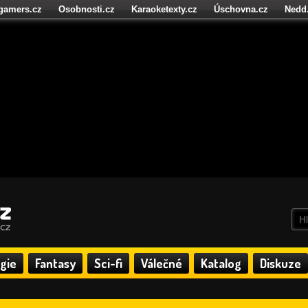
igamers.cz
Osobnosti.cz
Karaoketexty.cz
Úschovna.cz
Nedd
níze.cz
StartupInsider.cz
gie
Fantasy
Sci-fi
Válečné
Katalog
Diskuze