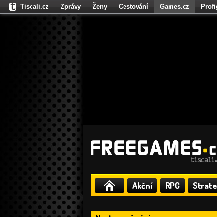
Tiscali.cz
Zprávy
Ženy
Cestování
Games.cz
Prof
Moulík.cz
Fights.cz
Sport
Dokina.cz
CZhity.cz
Našepe
Akční
RPG
Strate