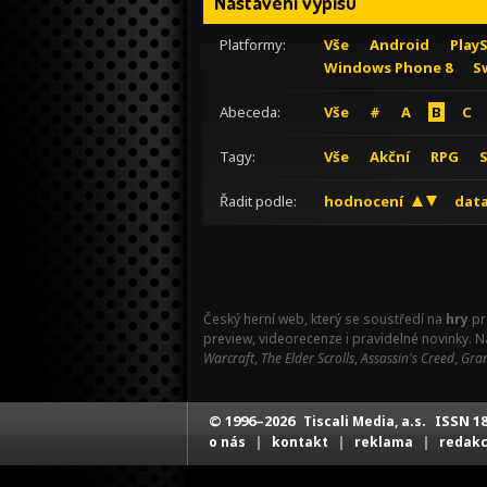
Nastavení výpisu
Platformy:
Vše
Android
Play
Windows Phone 8
S
Abeceda:
Vše
#
A
B
C
Tagy:
Vše
Akční
RPG
Řadit podle:
hodnocení
data
Český herní web, který se soustředí na
hry
pr
preview, videorecenze i pravidelné novinky. 
Warcraft
,
The Elder Scrolls
,
Assassin's Creed
,
Gran
© 1996–2026
ISSN 18
Tiscali Media, a.s.
|
|
|
o nás
kontakt
reklama
redak