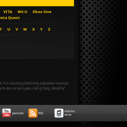
VITA
Wii U
Xbox One
eta Quest
T
U
V
W
X
Y
Z
Pad. Pro všechny platformy nabízíme recenze,
m hrám ze sérií jako
Call of Duty
,
World of
mobilní
youtube
RSS
verze