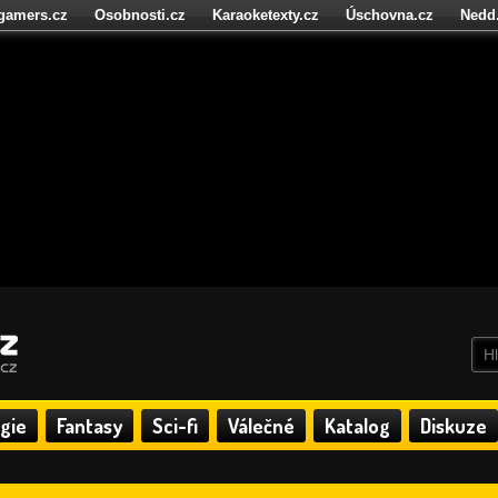
igamers.cz
Osobnosti.cz
Karaoketexty.cz
Úschovna.cz
Nedd
níze.cz
StartupInsider.cz
gie
Fantasy
Sci-fi
Válečné
Katalog
Diskuze