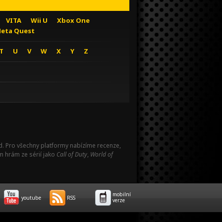
VITA
Wii U
Xbox One
eta Quest
T
U
V
W
X
Y
Z
Pad. Pro všechny platformy nabízíme recenze,
m hrám ze sérií jako
Call of Duty
,
World of
mobilní
youtube
RSS
verze