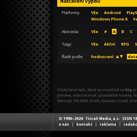
Nastavení výpisu
Platformy:
Vše
Android
Play
Windows Phone 8
S
Abeceda:
Vše
#
A
B
C
Tagy:
Vše
Akční
RPG
Řadit podle:
hodnocení
data
Český herní web, který se soustředí na
hry
pr
preview, videorecenze i pravidelné novinky. 
Warcraft
,
The Elder Scrolls
,
Assassin's Creed
,
Gran
© 1996–2026
ISSN 18
Tiscali Media, a.s.
|
|
|
o nás
kontakt
reklama
redak