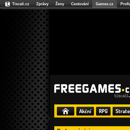
Tiscali.cz
Zprávy
Ženy
Cestování
Games.cz
Prof
Moulík.cz
Fights.cz
Sport
Dokina.cz
CZhity.cz
Našepe
Akční
RPG
Strate