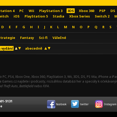
Station 4
PC
Wii
PlayStation 3
3DS
Xbox 360
PSP
DS
witch
iOS
PlayStation 5
Stadia
Xbox Series
Switch 2
M
D
E
F
G
H
I
J
K
L
M
N
O
P
Q
R
S
Strategie
Fantasy
Sci-fi
Válečné
 vydání
abecedně
o PC, PS4, Xbox One, Xbox 360, PlayStation 3, Wii, 3DS, DS, PS Vita, iPhone a i
Na Games.cz najdete i podcasty, rozsáhlou databázi her a speciály k očekávaný
d Theft Auto
,
Battlefield
nebo
FIFA
.
01-5131
facebook
twitter
Instagram
ce