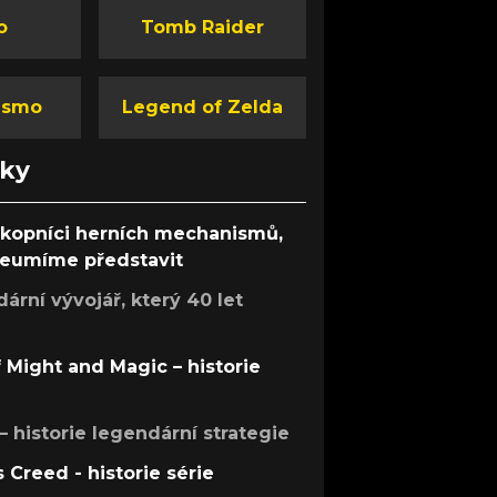
o
Tomb Raider
ismo
Legend of Zelda
nky
ůkopníci herních mechanismů,
 neumíme představit
rní vývojář, který 40 let
f Might and Magic – historie
 – historie legendární strategie
s Creed - historie série