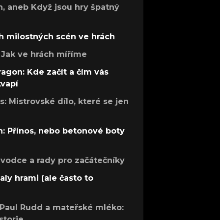
h, aneb Když jsou hry špatný
h milostných scén ve hrách
Jak ve hrách míříme
ragon: Kde začít a čím vás
kvapí
: Mistrovské dílo, které se jen
: Přínos, nebo betonové boty
růvodce a rady pro začátečníky
aly hrami (ale často to
 Paul Rudd a mateřské mléko:
storie