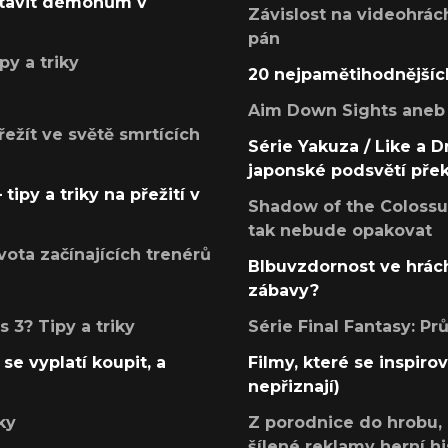
postavit démonům v
Závislost na videohrác
pán
py a triky
20 nejpamětihodnějšíc
Aim Down Sights aneb 
přežít ve světě smrtících
Série Yakuza / Like a D
japonské podsvětí pře
tipy a triky na přežití v
Shadow of the Colossus
tak nebude opakovat
ota začínajících trenérů
Blbuvzdornost ve hrách
zábavy?
 3? Tipy a triky
Série Final Fantasy: P
se vyplatí koupit, a
Filmy, které se inspirov
nepřiznají)
ky
Z porodnice do hrobu,
šílené reklamy herní hi