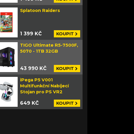
Splatoon Raiders
1 399 KČ
KOUPIT
TIGO Ultimate R5-7500F,
5070 - 1TB 32GB
43 990 KČ
KOUPIT
iPega P5 V001
Multifunkční Nabíjecí
Stojan pro PS VR2
649 KČ
KOUPIT