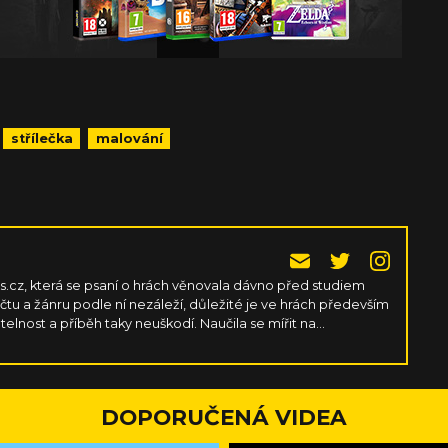
střílečka
malování
cz, která se psaní o hrách věnovala dávno před studiem
očtu a žánru podle ní nezáleží, důležité je ve hrách především
atelnost a příběh taky neuškodí. Naučila se mířit na
si nemusela pořád kupovat nové PC komponenty.
DOPORUČENÁ VIDEA