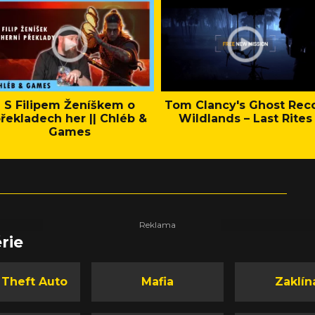
S Filipem Ženíškem o
Tom Clancy's Ghost Rec
řekladech her || Chléb &
Wildlands – Last Rites
Games
rie
 Theft Auto
Mafia
Zaklín