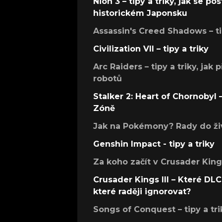
Nioh 3 – tipy a triky, jak se 
historickém Japonsku
Assassin's Creed Shadows – ti
Civilization VII – tipy a triky
Arc Raiders – tipy a triky, jak 
robotů
Stalker 2: Heart of Chornobyl – 
Zóně
Jak na Pokémony? Rady do živ
Genshin Impact - tipy a triky
Za koho začít v Crusader Kings
Crusader Kings III – Které DLC 
které raději ignorovat?
Songs of Conquest – tipy a tri