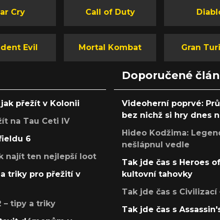
ar Cry
Call of Duty
Diabl
dent Evil
Mortal Kombat
Gran Tur
Doporučené člá
jak přežít v Kolonii
Videoherní poprvé: Pr
bez nichž si hry dnes
žít na Tau Ceti IV
Hideo Kodžima: Legendá
fieldu 6
nešlápnul vedle
k najít ten nejlepší loot
Tak jde čas s Heroes o
a triky pro přežití v
kultovní tahovky
Tak jde čas s Civilizací
 tipy a triky
Tak jde čas s Assassin'