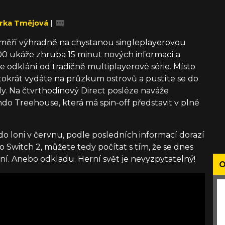
rka Tmějová
|
měří výhradně na chystanou singleplayerovou
00 ukáže zhruba 15 minut nových informací a
se odklání od tradičně multiplayerové série. Místo
ntokrát vydáte na průzkum ostrovů a pustíte se do
dy. Na čtvrthodinový Direct posléze naváže
o Treehouse, která má spin-off představit v plné
o loni v červnu, podle posledních informací dorazí
 Switch 2, můžete tedy počítat s tím, že se dnes
í. Anebo odkladu. Herní svět je nevyzpytatelný!
O