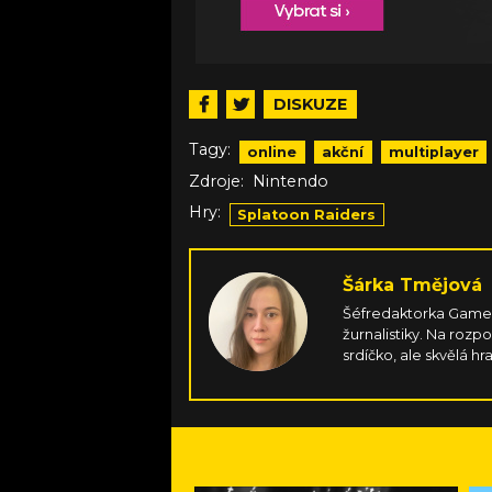
DISKUZE
Tagy:
online
akční
multiplayer
Zdroje:
Nintendo
Hry:
Splatoon Raiders
Šárka Tmějová
Šéfredaktorka Games.
žurnalistiky. Na rozp
srdíčko, ale skvělá hr
gamepadu, jen aby 