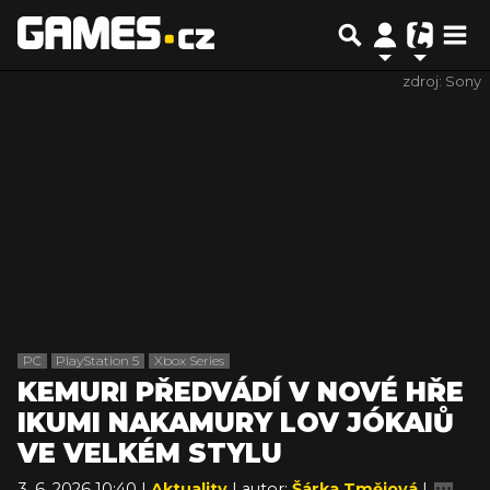
zdroj: Sony
PC
PlayStation 5
Xbox Series
KEMURI PŘEDVÁDÍ V NOVÉ HŘE
IKUMI NAKAMURY LOV JÓKAIŮ
VE VELKÉM STYLU
3. 6. 2026 10:40 |
Aktuality
| autor:
Šárka Tmějová
|