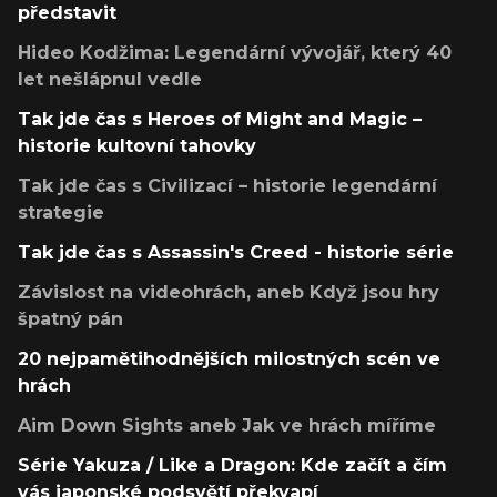
představit
Hideo Kodžima: Legendární vývojář, který 40
let nešlápnul vedle
Tak jde čas s Heroes of Might and Magic –
historie kultovní tahovky
Tak jde čas s Civilizací – historie legendární
strategie
Tak jde čas s Assassin's Creed - historie série
Závislost na videohrách, aneb Když jsou hry
špatný pán
20 nejpamětihodnějších milostných scén ve
hrách
Aim Down Sights aneb Jak ve hrách míříme
Série Yakuza / Like a Dragon: Kde začít a čím
vás japonské podsvětí překvapí