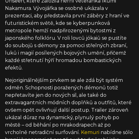
Unseen, které založila herní veteránka Ikumi
Nakamura. Vývojářka se osobně ukázala v
prezentaci, aby představila první záběry z hraní ve
futuristickém světě, kde se kyberpunková
metropole hemží nadpřirozenými bytostmi z
japonského folklóru. V roli lovců jókaiů se pustíte
do soubojů s démony za pomoci střelných zbraní,
luků i magií posílených bojových umění, přičemž
každé střetnutí hýří hromadou bombastických
efektů.
Nejoriginálnějším prvkem se ale zdá být systém
odměn. Schopnosti poražených démonů totiž
nepřetavíte jen do nových sil, ale také do
extravagantních módních doplňků a outfitů, které
ovšem opět ovlivňují další postup. Trailer zároveň
ukázal důraz na dynamický, plynulý pohyb po
městě – od běhání po mrakodrapech až po
vrcholně netradiční surfování.
Kemuri
nabídne sólo