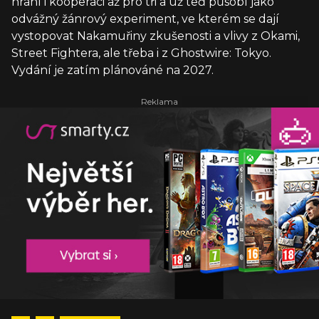
hraní i kooperaci až pro tři a už teď působí jako
odvážný žánrový experiment, ve kterém se dají
vystopovat Nakamuřiny zkušenosti a vlivy z Okami,
Street Fightera, ale třeba i z Ghostwire: Tokyo.
Vydání je zatím plánováné na 2027.