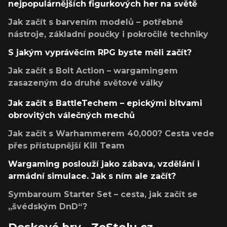
nejpopulárnějších figurkových her na světě
Jak začít s barvením modelů – potřebné
nástroje, základní poučky i pokročilé techniky
S jakým vyprávěcím RPG byste měli začít?
Jak začít s Bolt Action – wargamingem
zasazeným do druhé světové války
Jak začít s BattleTechem – epickými bitvami
obrovitých válečných mechů
Jak začít s Warhammerem 40,000? Cesta vede
přes přístupnější Kill Team
Wargaming poslouží jako zábava, vzdělání i
armádní simulace. Jak s ním ale začít?
Symbaroum Starter Set – cesta, jak začít se
„švédským DnD“?
Deskové hry - ZeStolu.cz