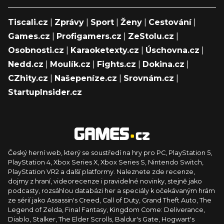
Tiscali.cz
|
Zprávy
|
Sport
|
Ženy
|
Cestování
|
Games.cz
|
Profigamers.cz
|
ZeStolu.cz
|
Osobnosti.cz
|
Karaoketexty.cz
|
Úschovna.cz
|
Nedd.cz
|
Moulík.cz
|
Fights.cz
|
Dokina.cz
|
CZhity.cz
|
Našepeníze.cz
|
Srovnám.cz
|
StartupInsider.cz
Český herní web, který se soustředí na hry pro PC, PlayStation 5,
PlayStation 4, Xbox Series X, Xbox Series S, Nintendo Switch,
PlayStation VR2 a další platformy. Naleznete zde recenze,
dojmy z hraní, videorecenze i pravidelné novinky, stejně jako
podcasty, rozsáhlou databázi her a speciály k očekávaným hrám
ze sérií jako Assassin's Creed, Call of Duty, Grand Theft Auto, The
Legend of Zelda, Final Fantasy, Kingdom Come: Deliverance,
Diablo, Stalker, The Elder Scrolls, Baldur's Gate, Hogwart's