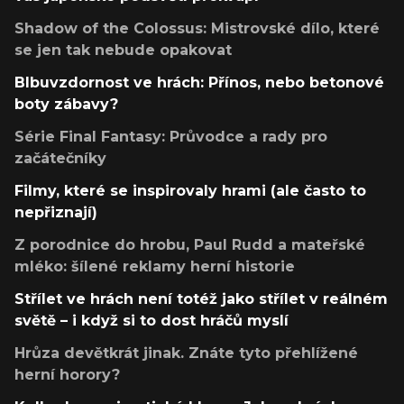
Shadow of the Colossus: Mistrovské dílo, které
se jen tak nebude opakovat
Blbuvzdornost ve hrách: Přínos, nebo betonové
boty zábavy?
Série Final Fantasy: Průvodce a rady pro
začátečníky
Filmy, které se inspirovaly hrami (ale často to
nepřiznají)
Z porodnice do hrobu, Paul Rudd a mateřské
mléko: šílené reklamy herní historie
Střílet ve hrách není totéž jako střílet v reálném
světě – i když si to dost hráčů myslí
Hrůza devětkrát jinak. Znáte tyto přehlížené
herní horory?