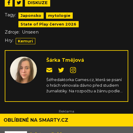
DISKUZE
Tagy:
Japonsko
mytologie
State of Play červen 2026
Zdroje:
Unseen
Hry:
Kemuri
Šárka Tmějová
Šéfredaktorka Games.cz, která se psaní
o hrách věnovala dávno před studiem
žurnalistiky. Na rozpočtu a žánru podle
ní nezáleží, důležité je ve hrách
především srdíčko, ale skvělá hratelnost
a příběh taky neuškodí. Naučila se mířit
na gamepadu, jen aby si nemusela
pořád kupovat nové PC komponenty.
OBLÍBENÉ NA SMARTY.CZ