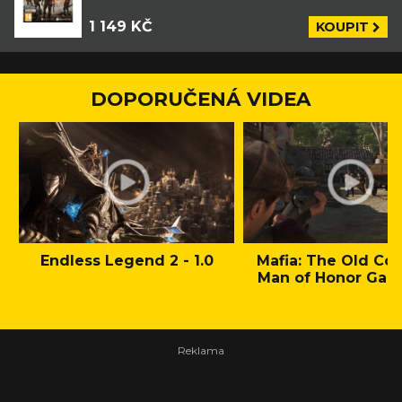
1 149 KČ
KOUPIT
DOPORUČENÁ VIDEA
Endless Legend 2 - 1.0
Mafia: The Old Cou
Man of Honor Gam