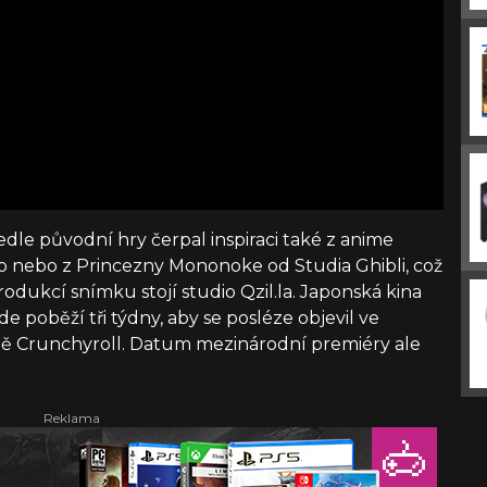
edle původní hry čerpal inspiraci také z anime
o nebo z Princezny Mononoke od Studia Ghibli, což
rodukcí snímku stojí studio Qzil.la. Japonská kina
de poběží tři týdny, aby se posléze objevil ve
bě Crunchyroll. Datum mezinárodní premiéry ale