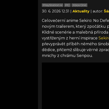
PlayStation 4
PC
Xbox One
30. 6. 2026 12:31 |
Aktuality
| autor:
Šá
Celovečerní anime Sekiro: No Defe
novým trailerem, který zpočátku p
Klidné scenérie a malebná přírod
vystřiženým z herní inspirace
Sekir
převyprávět příběh němého šinobi
dědice, přičemž slibuje věrné zpr
mnichy z chrámu Senpou.