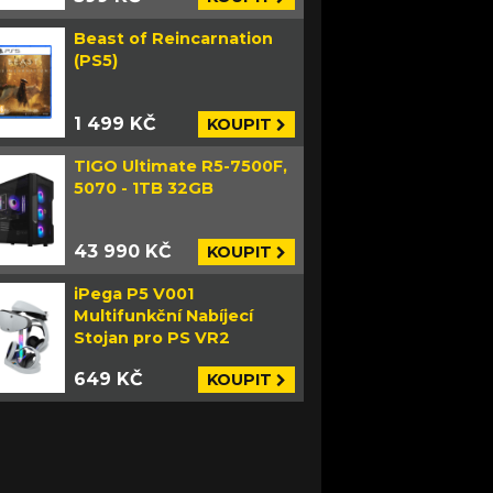
Beast of Reincarnation
(PS5)
1 499 KČ
KOUPIT
TIGO Ultimate R5-7500F,
5070 - 1TB 32GB
43 990 KČ
KOUPIT
iPega P5 V001
Multifunkční Nabíjecí
Stojan pro PS VR2
649 KČ
KOUPIT