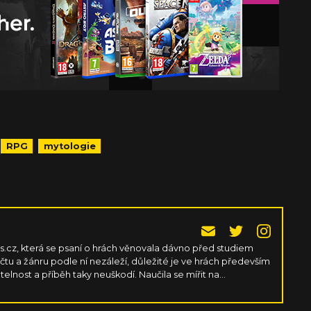
RPG
mytologie
cz, která se psaní o hrách věnovala dávno před studiem
očtu a žánru podle ní nezáleží, důležité je ve hrách především
atelnost a příběh taky neuškodí. Naučila se mířit na
si nemusela pořád kupovat nové PC komponenty.