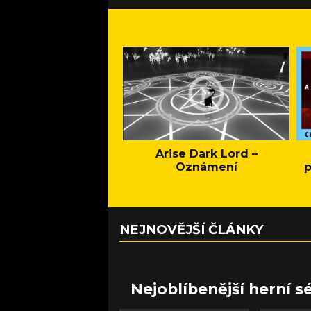
Arise Dark Lord –
Oznámení
p
NEJNOVĚJŠÍ ČLÁNKY
Nejoblíbenější herní sé