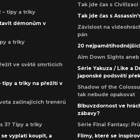
Tak jde čas s Civilizací
 tipy a triky
Tak jde čas s Assassin'
postavit démonům v
Závislost na videohrác
pán
py a triky
20 nejpamětihodnějšíc
Aim Down Sights aneb 
přežít ve světě smrtících
Série Yakuza / Like a D
japonské podsvětí pře
tipy a triky na přežití v
Shadow of the Colossus
tak nebude opakovat
ota začínajících trenérů
Blbuvzdornost ve hrách
zábavy?
 3? Tipy a triky
Série Final Fantasy: P
se vyplatí koupit, a
Filmy, které se inspirov