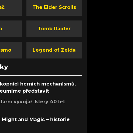
ač
The Elder Scrolls
o
Tomb Raider
ismo
Legend of Zelda
nky
ůkopníci herních mechanismů,
 neumíme představit
rní vývojář, který 40 let
f Might and Magic – historie