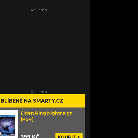
BLÍBENÉ NA SMARTY.CZ
Elden Ring Nightreign
(PS4)
399 KČ
KOUPIT