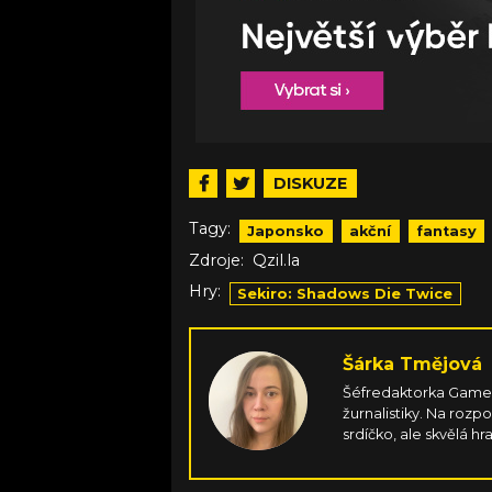
DISKUZE
Tagy:
Japonsko
akční
fantasy
Zdroje:
Qzil.la
Hry:
Sekiro: Shadows Die Twice
Šárka Tmějová
Šéfredaktorka Games.
žurnalistiky. Na rozp
srdíčko, ale skvělá hr
gamepadu, jen aby 