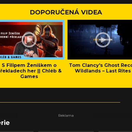
DOPORUČENÁ VIDEA
S Filipem Ženíškem o
Tom Clancy's Ghost Rec
řekladech her || Chléb &
Wildlands – Last Rites
Games
rie