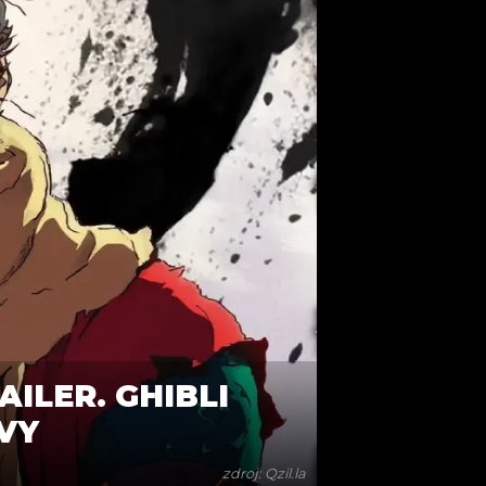
ILER. GHIBLI
VY
zdroj: Qzil.la