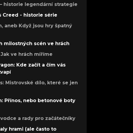
 – historie legendární strategie
s Creed - historie série
h, aneb Když jsou hry špatný
h milostných scén ve hrách
Jak ve hrách míříme
ragon: Kde začít a čím vás
kvapí
: Mistrovské dílo, které se jen
: Přínos, nebo betonové boty
růvodce a rady pro začátečníky
aly hrami (ale často to