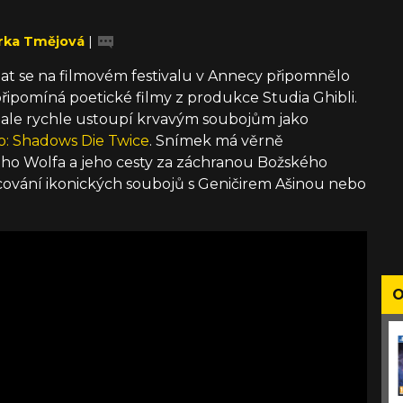
rka Tmějová
|
at se na filmovém festivalu v Annecy připomnělo
řipomíná poetické filmy z produkce Studia Ghibli.
a ale rychle ustoupí krvavým soubojům jako
o: Shadows Die Twice
. Snímek má věrně
ho Wolfa a jeho cesty za záchranou Božského
acování ikonických soubojů s Geničirem Ašinou nebo
O