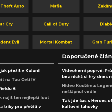
 Theft Auto
Mafia
Zaklín
ar Cry
Call of Duty
Diabl
dent Evil
Mortal Kombat
Gran Tur
Doporučené člá
jak přežít v Kolonii
Videoherní poprvé: Pr
bez nichž si hry dnes
žít na Tau Ceti IV
Hideo Kodžima: Legendá
fieldu 6
nešlápnul vedle
k najít ten nejlepší loot
Tak jde čas s Heroes o
a triky pro přežití v
kultovní tahovky