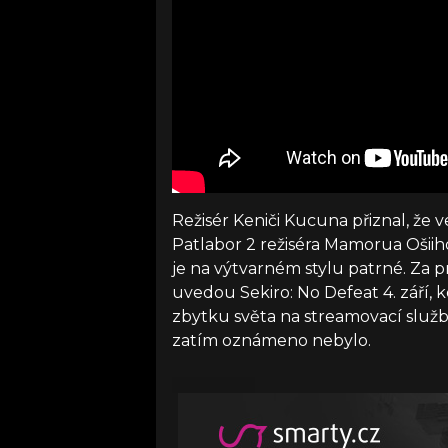
Režisér Keniči Kucuna přiznal, že v
Patlabor 2 režiséra Mamorua Ošiih
je na výtvarném stylu patrné. Za p
uvedou Sekiro: No Defeat 4. září, k
zbytku světa na streamovací služ
zatím oznámeno nebylo.